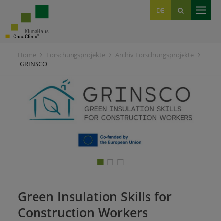
EN
DE
IT
Home
Forschungsprojekte
Archiv Forschungsprojekte
GRINSCO
Green Insulation Skills for
Construction Workers