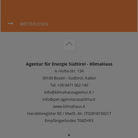
WEITERLESEN
Agentur für Energie Südtirol - KlimaHaus
A.-Volta-Str. 13A
39100
Bozen - Südtirol, Italien
Tel.
+39 0471 062 140
info@klimahausagentur.it /
info@pec.agenziacasaclima.it
www.klimahaus.it
Handelsregister BZ / MwSt.-Nr. IT02818150217
Empfängerkodex T04ZHR3
*