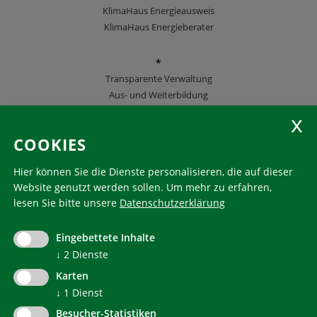
KlimaHaus Energieausweis
KlimaHaus Energieberater
*
Transparente Verwaltung
Aus- und Weiterbildung
KlimaHaus Zeitschriften
COOKIES
Folgen Sie uns
Hier können Sie die Dienste personalisieren, die auf dieser
Website genutzt werden sollen.
Um mehr zu erfahren,
lesen Sie bitte unsere
Datenschutzerklärung
KlimaHaus ist eine eingetragene Marke. Die Nutzung muss
im Voraus beantragt werden:
Eingebettete Inhalte
communication@klimahausagentur.it
↓
2
Dienste
© 2022 Agentur für Energie Südtirol - KlimaHaus
Karten
↓
1
Dienst
Besucher-Statistiken