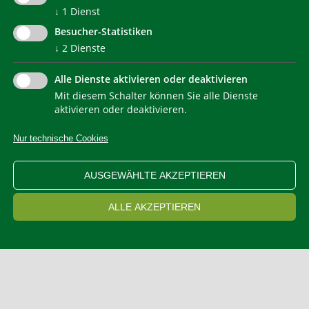
↓
1
Dienst
Besucher-Statistiken
↓
2
Dienste
Alle Dienste aktivieren oder deaktivieren
Mit diesem Schalter können Sie alle Dienste
NEWSLETTER
aktivieren oder deaktivieren.
Nur technische Cookies
IMPRESSUM
PRIVACY
KONTAKT
SITEMAP
WEB STATISTIKEN
ERKLÄRUNG BARRIEREFREIHEIT
AUSGEWÄHLTE AKZEPTIEREN
COOKIEEINSTELLUNGEN
ALLE AKZEPTIEREN