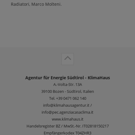
Radiatori, Marco Molteni.
Agentur für Energie Südtirol - KlimaHaus
A.-Volta-Str. 13A
39100
Bozen - Südtirol, Italien
Tel.
+39 0471 062 140
info@klimahausagentur.it /
info@pec.agenziacasaclima.it
www.klimahaus.it
Handelsregister BZ / MwSt.-Nr. IT02818150217
Empfängerkodex T04ZHR3