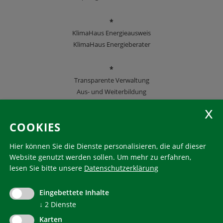
*
KlimaHaus Energieausweis
KlimaHaus Energieberater
*
Transparente Verwaltung
Aus- und Weiterbildung
KlimaHaus Zeitschriften
COOKIES
Folgen Sie uns
Hier können Sie die Dienste personalisieren, die auf dieser
Website genutzt werden sollen.
Um mehr zu erfahren,
lesen Sie bitte unsere
Datenschutzerklärung
KlimaHaus ist eine eingetragene Marke. Die Nutzung muss
im Voraus beantragt werden:
Eingebettete Inhalte
communication@klimahausagentur.it
↓
2
Dienste
© 2022 Agentur für Energie Südtirol - KlimaHaus
Karten