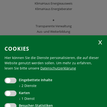
KlimaHaus Energieausweis
KlimaHaus Energieberater
*
Transparente Verwaltung
Aus- und Weiterbildung
KlimaHaus Zeitschriften
COOKIES
Folgen Sie uns
Hier können Sie die Dienste personalisieren, die auf dieser
Website genutzt werden sollen.
Um mehr zu erfahren,
lesen Sie bitte unsere
Datenschutzerklärung
KlimaHaus ist eine eingetragene Marke. Die Nutzung muss
im Voraus beantragt werden:
Eingebettete Inhalte
communication@klimahausagentur.it
↓
2
Dienste
© 2022 Agentur für Energie Südtirol - KlimaHaus
Karten
↓
1
Dienst
Besucher-Statistiken