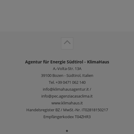
Agentur für Energie Südtirol - KlimaHaus
A.-Volta-Str. 13A
39100
Bozen - Südtirol, Italien
Tel.
+39 0471 062 140
info@klimahausagentur.it /
info@pec.agenziacasaclima.it
www.klimahaus.it
Handelsregister BZ / MwSt.-Nr. IT02818150217
Empfängerkodex T04ZHR3
*