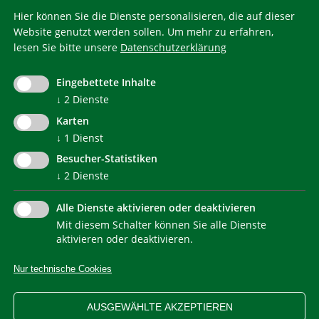
Hier können Sie die Dienste personalisieren, die auf dieser
Website genutzt werden sollen.
Um mehr zu erfahren,
lesen Sie bitte unsere
Datenschutzerklärung
KlimaHaus ist eine eingetragene Marke. Die Nutzung muss
im Voraus beantragt werden:
Eingebettete Inhalte
communication@klimahausagentur.it
↓
2
Dienste
© 2022 Agentur für Energie Südtirol - KlimaHaus
Karten
↓
1
Dienst
Besucher-Statistiken
↓
2
Dienste
Alle Dienste aktivieren oder deaktivieren
Mit diesem Schalter können Sie alle Dienste
NEWSLETTER
aktivieren oder deaktivieren.
Nur technische Cookies
IMPRESSUM
PRIVACY
KONTAKT
SITEMAP
WEB STATISTIKEN
ERKLÄRUNG BARRIEREFREIHEIT
AUSGEWÄHLTE AKZEPTIEREN
COOKIEEINSTELLUNGEN