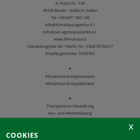
A.-Volta-Str. 13A
39100
Bozen - Südtirol, Italien
Tel.
+39 0471 062 140
info@klimahausagentur.it /
info@pec.agenziacasaclima.it
www.klimahaus.it
Handelsregister BZ / MwSt.-Nr. IT02818150217
Empfängerkodex T04ZHR3
*
KlimaHaus Energieausweis
KlimaHaus Energieberater
*
Transparente Verwaltung
Aus- und Weiterbildung
KlimaHaus Zeitschriften
COOKIES
Folgen Sie uns