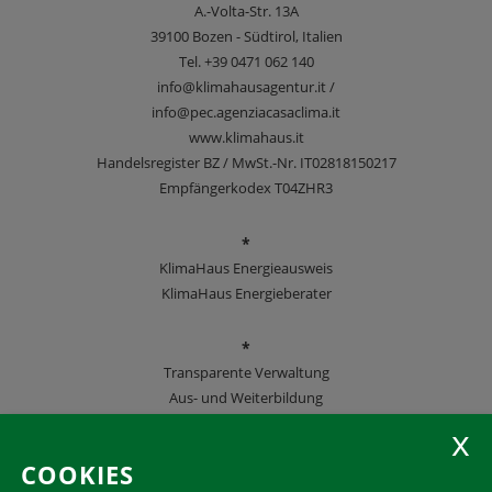
A.-Volta-Str. 13A
39100
Bozen - Südtirol, Italien
Tel.
+39 0471 062 140
info@klimahausagentur.it /
info@pec.agenziacasaclima.it
www.klimahaus.it
Handelsregister BZ / MwSt.-Nr. IT02818150217
Empfängerkodex T04ZHR3
*
KlimaHaus Energieausweis
KlimaHaus Energieberater
*
Transparente Verwaltung
Aus- und Weiterbildung
KlimaHaus Zeitschriften
COOKIES
Folgen Sie uns