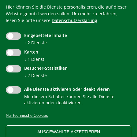
Hier können Sie die Dienste personalisieren, die auf dieser
Website genutzt werden sollen.
Um mehr zu erfahren,
lesen Sie bitte unsere
Datenschutzerklärung
KlimaHaus ist eine eingetragene Marke. Die Nutzung muss
im Voraus beantragt werden:
Eingebettete Inhalte
communication@klimahausagentur.it
↓
2
Dienste
© 2022 Agentur für Energie Südtirol - KlimaHaus
Karten
↓
1
Dienst
Besucher-Statistiken
↓
2
Dienste
Alle Dienste aktivieren oder deaktivieren
Mit diesem Schalter können Sie alle Dienste
NEWSLETTER
aktivieren oder deaktivieren.
Nur technische Cookies
IMPRESSUM
PRIVACY
KONTAKT
SITEMAP
WEB STATISTIKEN
ERKLÄRUNG BARRIEREFREIHEIT
AUSGEWÄHLTE AKZEPTIEREN
COOKIEEINSTELLUNGEN