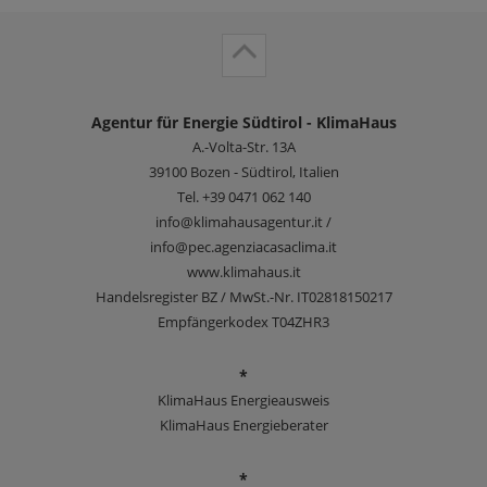
Agentur für Energie Südtirol - KlimaHaus
A.-Volta-Str. 13A
39100
Bozen - Südtirol, Italien
Tel.
+39 0471 062 140
info@klimahausagentur.it /
info@pec.agenziacasaclima.it
www.klimahaus.it
Handelsregister BZ / MwSt.-Nr. IT02818150217
Empfängerkodex T04ZHR3
*
KlimaHaus Energieausweis
KlimaHaus Energieberater
*