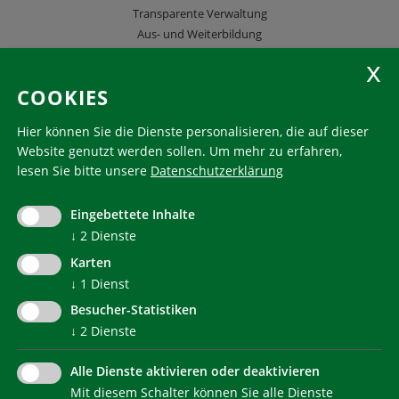
Transparente Verwaltung
Aus- und Weiterbildung
KlimaHaus Zeitschriften
COOKIES
Folgen Sie uns
Hier können Sie die Dienste personalisieren, die auf dieser
Website genutzt werden sollen.
Um mehr zu erfahren,
lesen Sie bitte unsere
Datenschutzerklärung
KlimaHaus ist eine eingetragene Marke. Die Nutzung muss
im Voraus beantragt werden:
Eingebettete Inhalte
communication@klimahausagentur.it
↓
2
Dienste
© 2022 Agentur für Energie Südtirol - KlimaHaus
Karten
↓
1
Dienst
Besucher-Statistiken
↓
2
Dienste
Alle Dienste aktivieren oder deaktivieren
Mit diesem Schalter können Sie alle Dienste
NEWSLETTER