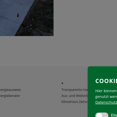
COOKI
*
nergieausweis
Transparente Verwaltung
Hier können 
ergieberater
Aus- und Weiterbildung
genutzt wer
KlimaHaus Zeitschriften
Datenschutz
Ein