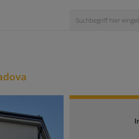
Padova
I