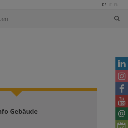
DE
IT
EN
nfo Gebäude