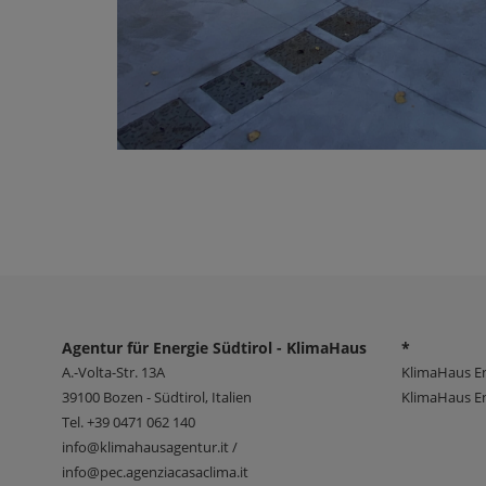
Agentur für Energie Südtirol - KlimaHaus
*
A.-Volta-Str. 13A
KlimaHaus E
39100
Bozen - Südtirol, Italien
KlimaHaus En
Tel.
+39 0471 062 140
info@klimahausagentur.it /
info@pec.agenziacasaclima.it