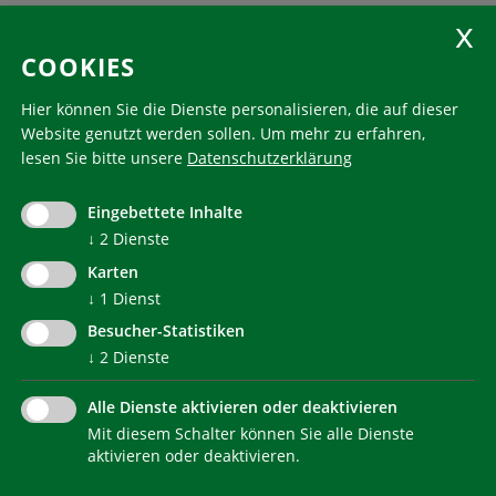
KlimaHaus Zeitschriften
COOKIES
Folgen Sie uns
Hier können Sie die Dienste personalisieren, die auf dieser
Website genutzt werden sollen.
Um mehr zu erfahren,
lesen Sie bitte unsere
Datenschutzerklärung
KlimaHaus ist eine eingetragene Marke. Die Nutzung muss
im Voraus beantragt werden:
Eingebettete Inhalte
communication@klimahausagentur.it
↓
2
Dienste
© 2022 Agentur für Energie Südtirol - KlimaHaus
Karten
↓
1
Dienst
Besucher-Statistiken
↓
2
Dienste
Alle Dienste aktivieren oder deaktivieren
Mit diesem Schalter können Sie alle Dienste
NEWSLETTER
aktivieren oder deaktivieren.