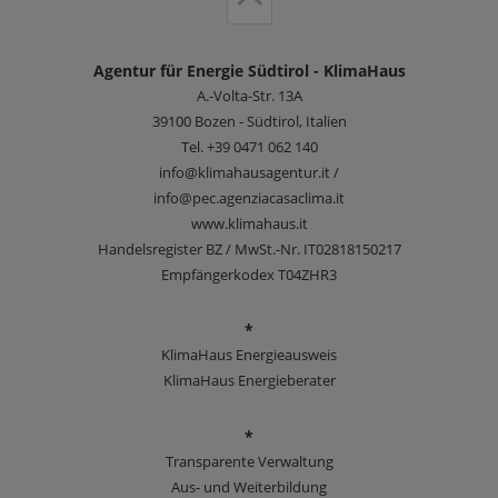
Agentur für Energie Südtirol - KlimaHaus
A.-Volta-Str. 13A
39100
Bozen - Südtirol, Italien
Tel.
+39 0471 062 140
info@klimahausagentur.it /
info@pec.agenziacasaclima.it
www.klimahaus.it
Handelsregister BZ / MwSt.-Nr. IT02818150217
Empfängerkodex T04ZHR3
*
KlimaHaus Energieausweis
KlimaHaus Energieberater
*
Transparente Verwaltung
Aus- und Weiterbildung