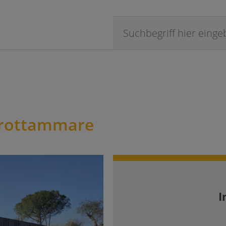
Grottammare
I