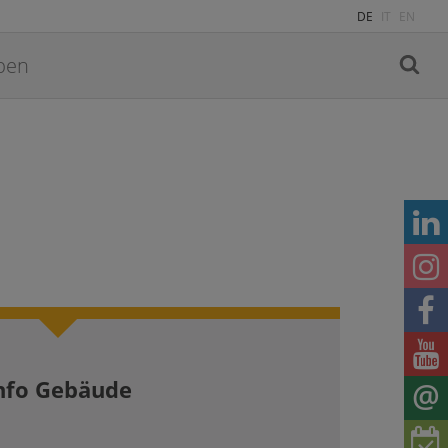
DE
IT
EN
nfo Gebäude