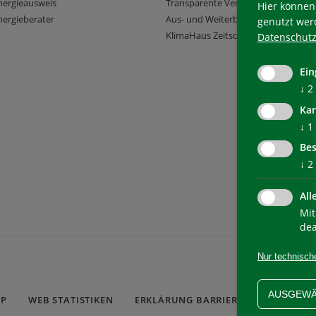
nergieausweis
Transparente Verwaltung
Hier können 
ergieberater
Aus- und Weiterbildung
genutzt wer
KlimaHaus Zeitschriften
Datenschutz
Ein
↓
2
Kar
↓
1
Bes
↓
2
All
Mit
dea
Nur technisch
AUSGEWÄ
AP
WEB STATISTIKEN
ERKLÄRUNG BARRIEREFREIHEIT
C