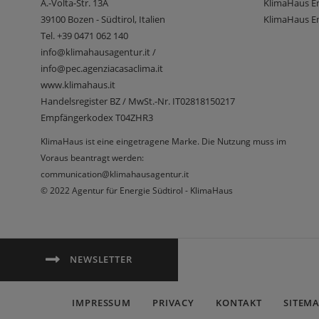
A.-Volta-Str. 13A
KlimaHaus E
39100
Bozen - Südtirol, Italien
KlimaHaus En
Tel.
+39 0471 062 140
info@klimahausagentur.it /
info@pec.agenziacasaclima.it
www.klimahaus.it
Handelsregister BZ / MwSt.-Nr. IT02818150217
Empfängerkodex T04ZHR3
KlimaHaus ist eine eingetragene Marke. Die Nutzung muss im
Voraus beantragt werden:
communication@klimahausagentur.it
© 2022 Agentur für Energie Südtirol - KlimaHaus
NEWSLETTER
IMPRESSUM
PRIVACY
KONTAKT
SITEM