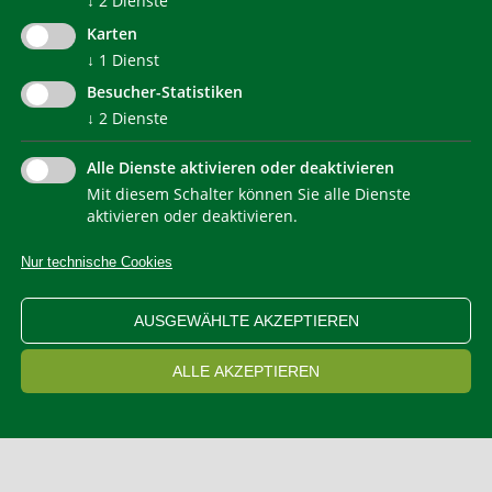
↓
2
Dienste
Karten
↓
1
Dienst
Besucher-Statistiken
↓
2
Dienste
Alle Dienste aktivieren oder deaktivieren
Mit diesem Schalter können Sie alle Dienste
NEWSLETTER
aktivieren oder deaktivieren.
Nur technische Cookies
IMPRESSUM
PRIVACY
KONTAKT
SITEMAP
WEB STATISTIKEN
ERKLÄRUNG BARRIEREFREIHEIT
AUSGEWÄHLTE AKZEPTIEREN
COOKIEEINSTELLUNGEN
ALLE AKZEPTIEREN