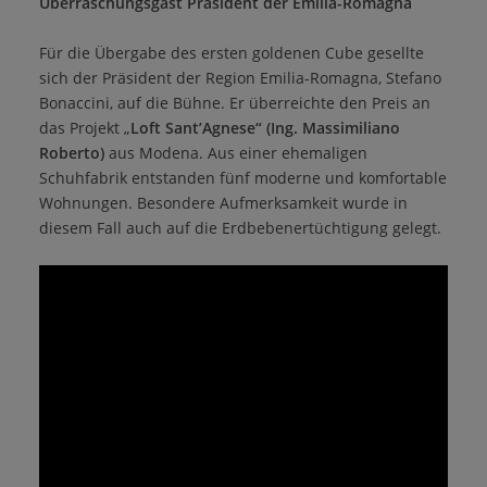
Überraschungsgast Präsident der Emilia-Romagna
Für die Übergabe des ersten goldenen Cube gesellte
sich der Präsident der Region Emilia-Romagna, Stefano
Bonaccini, auf die Bühne. Er überreichte den Preis an
das Projekt „
Loft Sant’Agnese“
(Ing. Massimiliano
Roberto)
aus Modena. Aus einer ehemaligen
Schuhfabrik entstanden fünf moderne und komfortable
Wohnungen. Besondere Aufmerksamkeit wurde in
diesem Fall auch auf die Erdbebenertüchtigung gelegt.