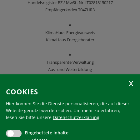
Handelsregister BZ / MwSt.-Nr. IT02818150217
Empfängerkodex T04ZHR3
*
KlimaHaus Energieausweis
KlimaHaus Energieberater
*
Transparente Verwaltung
Aus- und Weiterbildung
KlimaHaus Zeitschriften
COOKIES
Folgen Sie uns
Hier können Sie die Dienste personalisieren, die auf dieser
Website genutzt werden sollen.
Um mehr zu erfahren,
lesen Sie bitte unsere
Datenschutzerklärung
KlimaHaus ist eine eingetragene Marke. Die Nutzung muss
im Voraus beantragt werden:
Eingebettete Inhalte
communication@klimahausagentur.it
© 2022 Agentur für Energie Südtirol - KlimaHaus