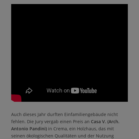
Auch dieses Jahr durften Einfamiliengebäude nicht
fehlen. Die Jury vergab einen Preis an
Casa V. (Arch.
Antonio Pandini)
in Crema, ein Holzhaus, das mit
seinen ökologischen Qualitäten und der Nutzung