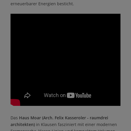
erneuerbarer Energien besticht.
Das
Haus Moar
(Arch. Felix Kasseroler - raumdrei
architekten)
in Klausen fasziniert mit einer modernen