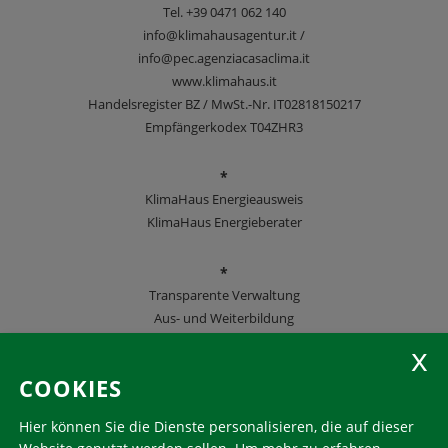
Tel.
+39 0471 062 140
info@klimahausagentur.it /
info@pec.agenziacasaclima.it
www.klimahaus.it
Handelsregister BZ / MwSt.-Nr. IT02818150217
Empfängerkodex T04ZHR3
*
KlimaHaus Energieausweis
KlimaHaus Energieberater
*
Transparente Verwaltung
Aus- und Weiterbildung
KlimaHaus Zeitschriften
COOKIES
Folgen Sie uns
Hier können Sie die Dienste personalisieren, die auf dieser