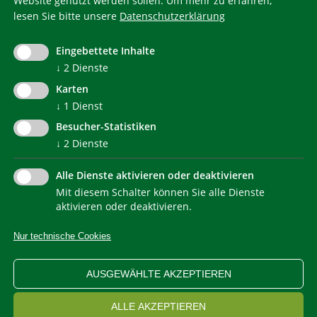
Website genutzt werden sollen.
Um mehr zu erfahren,
lesen Sie bitte unsere
Datenschutzerklärung
KlimaHaus ist eine eingetragene Marke. Die Nutzung muss
im Voraus beantragt werden:
Eingebettete Inhalte
communication@klimahausagentur.it
↓
2
Dienste
© 2022 Agentur für Energie Südtirol - KlimaHaus
Karten
↓
1
Dienst
Besucher-Statistiken
↓
2
Dienste
Alle Dienste aktivieren oder deaktivieren
Mit diesem Schalter können Sie alle Dienste
NEWSLETTER
aktivieren oder deaktivieren.
Nur technische Cookies
IMPRESSUM
PRIVACY
KONTAKT
SITEMAP
WEB STATISTIKEN
ERKLÄRUNG BARRIEREFREIHEIT
AUSGEWÄHLTE AKZEPTIEREN
COOKIEEINSTELLUNGEN
ALLE AKZEPTIEREN