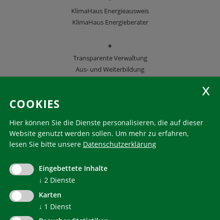
KlimaHaus Energieausweis
KlimaHaus Energieberater
*
Transparente Verwaltung
Aus- und Weiterbildung
KlimaHaus Zeitschriften
COOKIES
Folgen Sie uns
Hier können Sie die Dienste personalisieren, die auf dieser
Website genutzt werden sollen.
Um mehr zu erfahren,
lesen Sie bitte unsere
Datenschutzerklärung
KlimaHaus ist eine eingetragene Marke. Die Nutzung muss
im Voraus beantragt werden:
Eingebettete Inhalte
communication@klimahausagentur.it
↓
2
Dienste
© 2022 Agentur für Energie Südtirol - KlimaHaus
Karten
↓
1
Dienst