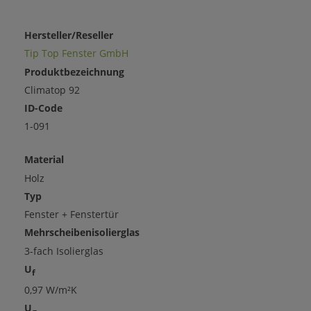
Hersteller/Reseller
Tip Top Fenster GmbH
Produktbezeichnung
Climatop 92
ID-Code
1-091
Material
Holz
Typ
Fenster + Fenstertür
Mehrscheibenisolierglas
3-fach Isolierglas
U
f
0,97 W/m²K
U
g