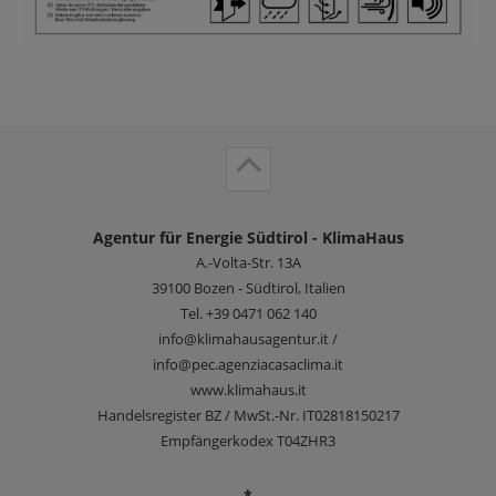
Agentur für Energie Südtirol - KlimaHaus
A.-Volta-Str. 13A
39100
Bozen - Südtirol, Italien
Tel.
+39 0471 062 140
info@klimahausagentur.it /
info@pec.agenziacasaclima.it
www.klimahaus.it
Handelsregister BZ / MwSt.-Nr. IT02818150217
Empfängerkodex T04ZHR3
*