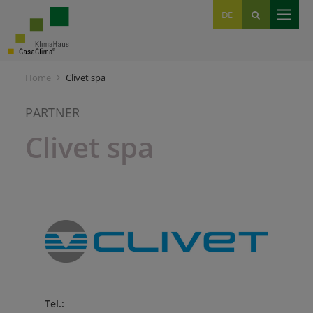
EN
DE
IT
Home
Clivet spa
PARTNER
Clivet spa
Tel.: