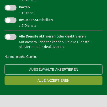
Karten
↓
1
Dienst
Besucher-Statistiken
↓
2
Dienste
Alle Dienste aktivieren oder deaktivieren
Mit diesem Schalter können Sie alle Dienste
NEWSLETTER
aktivieren oder deaktivieren.
Nur technische Cookies
IMPRESSUM
PRIVACY
KONTAKT
SITEMAP
WEB STATISTIKEN
ERKLÄRUNG BARRIEREFREIHEIT
AUSGEWÄHLTE AKZEPTIEREN
COOKIEEINSTELLUNGEN
ALLE AKZEPTIEREN