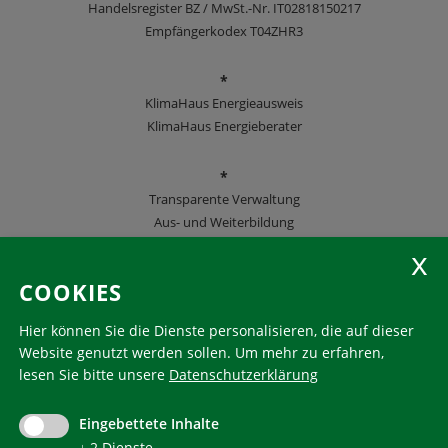
Handelsregister BZ / MwSt.-Nr. IT02818150217
Empfängerkodex T04ZHR3
*
KlimaHaus Energieausweis
KlimaHaus Energieberater
*
Transparente Verwaltung
Aus- und Weiterbildung
KlimaHaus Zeitschriften
COOKIES
Folgen Sie uns
Hier können Sie die Dienste personalisieren, die auf dieser
Website genutzt werden sollen.
Um mehr zu erfahren,
lesen Sie bitte unsere
Datenschutzerklärung
KlimaHaus ist eine eingetragene Marke. Die Nutzung muss
im Voraus beantragt werden:
Eingebettete Inhalte
communication@klimahausagentur.it
↓
2
Dienste
© 2022 Agentur für Energie Südtirol - KlimaHaus