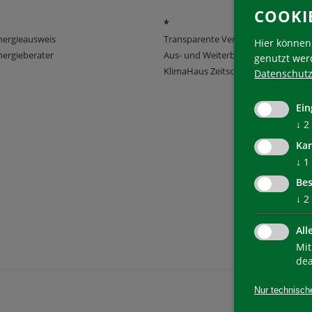
COOKI
*
nergieausweis
Transparente Verwaltung
Hier können 
ergieberater
Aus- und Weiterbildung
genutzt wer
KlimaHaus Zeitschriften
Datenschutz
Ein
↓
2
Kar
↓
1
Bes
↓
2
All
Mit
dea
Nur technisch