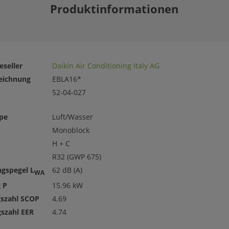
Produktinformationen
eseller
Daikin Air Conditioning Italy AG
eichnung
EBLA16*
52-04-027
pe
Luft/Wasser
Monoblock
H + C
R32 (GWP 675)
ngspegel L
62 dB (A)
WA
 P
15.96 kW
gszahl SCOP
4.69
gszahl EER
4.74