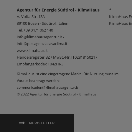
Agentur für Energie Südtirol - KlimaHaus
*
A.-Volta-Str. 13A
KlimaHaus E
39100
Bozen - Südtirol, Italien
KlimaHaus En
Tel.
+39 0471 062 140
info@klimahausagentur.it /
info@pec.agenziacasaclima.it
www.klimahaus.it
Handelsregister BZ / MwSt.-Nr. IT02818150217
Empfängerkodex T04ZHR3
KlimaHaus ist eine eingetragene Marke. Die Nutzung muss im
Voraus beantragt werden:
communication@klimahausagentur.it
© 2022 Agentur für Energie Südtirol - KlimaHaus
NEWSLETTER