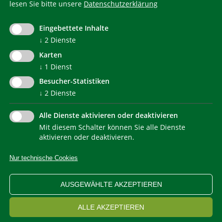
lesen Sie bitte unsere
Datenschutzerklärung
KlimaHaus ist eine eingetragene Marke. Die Nutzung muss
im Voraus beantragt werden:
Eingebettete Inhalte
communication@klimahausagentur.it
↓
2
Dienste
© 2022 Agentur für Energie Südtirol - KlimaHaus
Karten
↓
1
Dienst
Besucher-Statistiken
↓
2
Dienste
Alle Dienste aktivieren oder deaktivieren
Mit diesem Schalter können Sie alle Dienste
NEWSLETTER
aktivieren oder deaktivieren.
Nur technische Cookies
IMPRESSUM
PRIVACY
KONTAKT
SITEMAP
WEB STATISTIKEN
ERKLÄRUNG BARRIEREFREIHEIT
AUSGEWÄHLTE AKZEPTIEREN
COOKIEEINSTELLUNGEN
ALLE AKZEPTIEREN