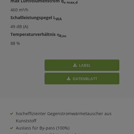
max Luftvolumenstrom q
v max,d
460 m³/h
Schallleistungspegel L
WA
49 dB (A)
Temperaturverhältnis ɳ
θ,su
88 %
LABEL
DATENBLATT
hocheffizienter Gegenstromwärmetauscher aus
Kunststoff
Auslass für By-pass (100%)