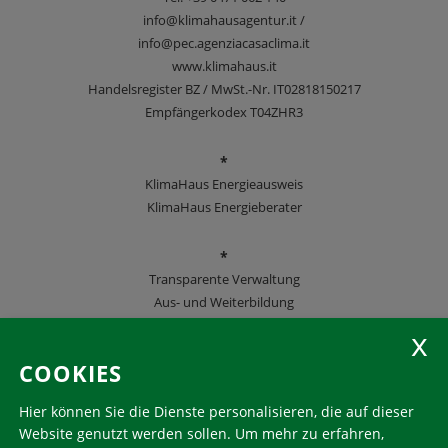
info@klimahausagentur.it /
info@pec.agenziacasaclima.it
www.klimahaus.it
Handelsregister BZ / MwSt.-Nr. IT02818150217
Empfängerkodex T04ZHR3
*
KlimaHaus Energieausweis
KlimaHaus Energieberater
*
Transparente Verwaltung
Aus- und Weiterbildung
KlimaHaus Zeitschriften
COOKIES
Folgen Sie uns
Hier können Sie die Dienste personalisieren, die auf dieser
Website genutzt werden sollen.
Um mehr zu erfahren,