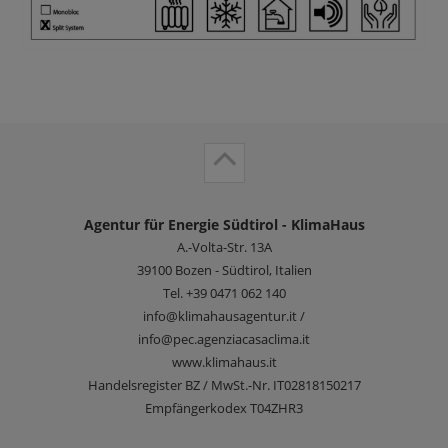
Agentur für Energie Südtirol - KlimaHaus
A.-Volta-Str. 13A
39100
Bozen - Südtirol, Italien
Tel.
+39 0471 062 140
info@klimahausagentur.it /
info@pec.agenziacasaclima.it
www.klimahaus.it
Handelsregister BZ / MwSt.-Nr. IT02818150217
Empfängerkodex T04ZHR3