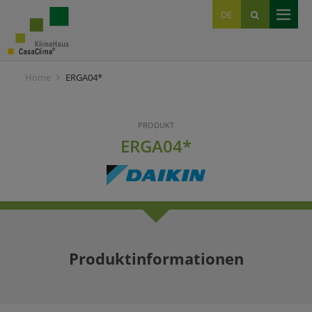
EN
DE
IT
Home
ERGA04*
PRODUKT
ERGA04*
Produktinformationen