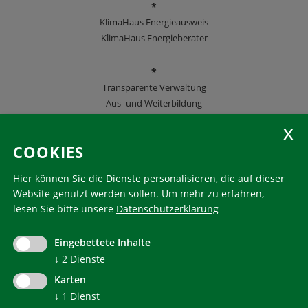
*
KlimaHaus Energieausweis
KlimaHaus Energieberater
*
Transparente Verwaltung
Aus- und Weiterbildung
KlimaHaus Zeitschriften
COOKIES
Folgen Sie uns
Hier können Sie die Dienste personalisieren, die auf dieser
Website genutzt werden sollen.
Um mehr zu erfahren,
lesen Sie bitte unsere
Datenschutzerklärung
KlimaHaus ist eine eingetragene Marke. Die Nutzung muss
im Voraus beantragt werden:
Eingebettete Inhalte
communication@klimahausagentur.it
↓
2
Dienste
© 2022 Agentur für Energie Südtirol - KlimaHaus
Karten
↓
1
Dienst