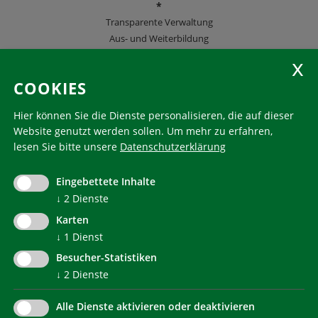
*
Transparente Verwaltung
Aus- und Weiterbildung
KlimaHaus Zeitschriften
COOKIES
Folgen Sie uns
Hier können Sie die Dienste personalisieren, die auf dieser
Website genutzt werden sollen.
Um mehr zu erfahren,
lesen Sie bitte unsere
Datenschutzerklärung
KlimaHaus ist eine eingetragene Marke. Die Nutzung muss
im Voraus beantragt werden:
Eingebettete Inhalte
communication@klimahausagentur.it
↓
2
Dienste
© 2022 Agentur für Energie Südtirol - KlimaHaus
Karten
↓
1
Dienst
Besucher-Statistiken
↓
2
Dienste
Alle Dienste aktivieren oder deaktivieren