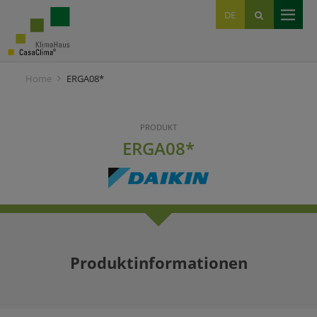
EN
DE
IT
Home
ERGA08*
PRODUKT
ERGA08*
Produktinformationen