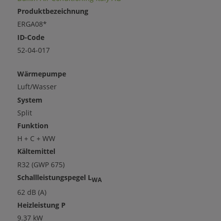
Produktbezeichnung
ERGA08*
ID-Code
52-04-017
Wärmepumpe
Luft/Wasser
System
Split
Funktion
H + C + WW
Kältemittel
R32 (GWP 675)
Schallleistungspegel L
WA
62 dB (A)
Heizleistung P
9.37 kW