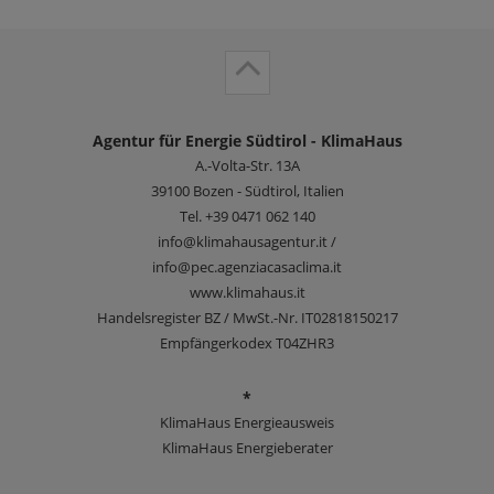
Agentur für Energie Südtirol - KlimaHaus
A.-Volta-Str. 13A
39100
Bozen - Südtirol, Italien
Tel.
+39 0471 062 140
info@klimahausagentur.it /
info@pec.agenziacasaclima.it
www.klimahaus.it
Handelsregister BZ / MwSt.-Nr. IT02818150217
Empfängerkodex T04ZHR3
*
KlimaHaus Energieausweis
KlimaHaus Energieberater