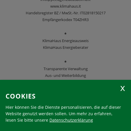
www.klimahaus.it
Handelsregister BZ / MwSt.-Nr. IT02818150217
Empfängerkodex T04ZHR3
*
KlimaHaus Energieausweis
KlimaHaus Energieberater
*
Transparente Verwaltung
Aus- und Weiterbildung
KlimaHaus Zeitschriften
COOKIES
Folgen Sie uns
Hier können Sie die Dienste personalisieren, die auf dieser
Website genutzt werden sollen.
Um mehr zu erfahren,
lesen Sie bitte unsere
Datenschutzerklärung
KlimaHaus ist eine eingetragene Marke. Die Nutzung muss
im Voraus beantragt werden: