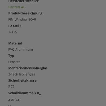
Hersteller/Reseller
Finstral AG
Produktbezeichnung
FIN-Window 90+8
ID-Code
1-115
Material
PVC-Aluminium
Typ
Fenster
Mehrscheibenisolierglas
3-fach Isolierglas
Sicherheitsklasse
RC2
Schalldämmmaß R
w
4 dB (A)