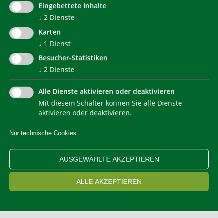
Eingebettete Inhalte
communication@klimahausagentur.it
↓
2
Dienste
© 2022 Agentur für Energie Südtirol - KlimaHaus
Karten
↓
1
Dienst
Besucher-Statistiken
↓
2
Dienste
Alle Dienste aktivieren oder deaktivieren
Mit diesem Schalter können Sie alle Dienste
NEWSLETTER
aktivieren oder deaktivieren.
Nur technische Cookies
IMPRESSUM
PRIVACY
KONTAKT
SITEMAP
WEB STATISTIKEN
ERKLÄRUNG BARRIEREFREIHEIT
AUSGEWÄHLTE AKZEPTIEREN
COOKIEEINSTELLUNGEN
ALLE AKZEPTIEREN