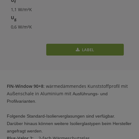
U
f
1,1 W/m²K
U
g
0,6 W/m²K
LABEL
FIN-Window 90+8
: wärmedämmendes Kunststoffprofil mit
Außenschale in Aluminium mit
Ausführungs- und
Profilvarianten.
Folgende Standard-Isolierverglasungen sind verfügbar.
Darüber hinaus können
weitere
Isolierglastypen beim Hersteller
angefragt werden.
Plus-Valor 2:
2-fach Wärmeschutzglas