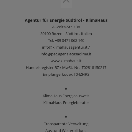
Agentur für Energie Südtirol - KlimaHaus
A.-Volta-Str. 13A
39100
Bozen - Südtirol, Italien
Tel.
+39 0471 062 140
info@klimahausagentur.it /
info@pec.agenziacasaclima.it
www.klimahaus.it
Handelsregister BZ / MwSt.-Nr. IT02818150217
Empfängerkodex T04ZHR3
*
KlimaHaus Energieausweis
KlimaHaus Energieberater
*
Transparente Verwaltung
Aus- und Weiterbildung