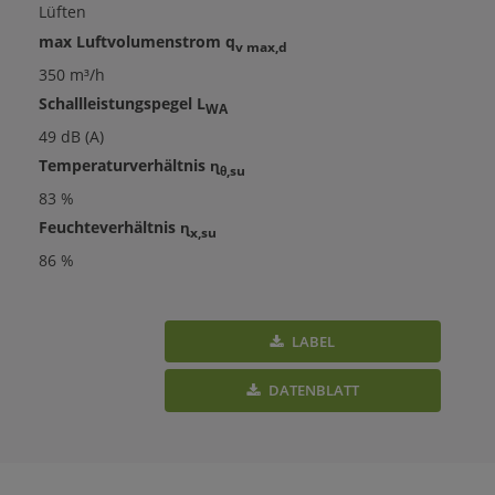
Lüften
max Luftvolumenstrom q
v max,d
350 m³/h
Schallleistungspegel L
WA
49 dB (A)
Temperaturverhältnis ɳ
θ,su
83 %
Feuchteverhältnis ɳ
x,su
86 %
LABEL
DATENBLATT