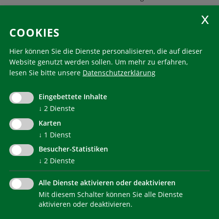
KlimaHaus Zeitschriften
COOKIES
Folgen Sie uns
Hier können Sie die Dienste personalisieren, die auf dieser
Website genutzt werden sollen.
Um mehr zu erfahren,
lesen Sie bitte unsere
Datenschutzerklärung
KlimaHaus ist eine eingetragene Marke. Die Nutzung muss
im Voraus beantragt werden:
Eingebettete Inhalte
communication@klimahausagentur.it
© 2022 Agentur für Energie Südtirol - KlimaHaus
↓
2
Dienste
Karten
↓
1
Dienst
Besucher-Statistiken
↓
2
Dienste
Alle Dienste aktivieren oder deaktivieren
Mit diesem Schalter können Sie alle Dienste
NEWSLETTER
aktivieren oder deaktivieren.