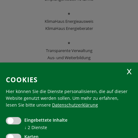
*
KlimaHaus Energieausweis
KlimaHaus Energieberater
*
Transparente Verwaltung
Aus- und Weiterbildung
KlimaHaus Zeitschriften
COOKIES
Folgen Sie uns
Hier können Sie die Dienste personalisieren, die auf dieser
Website genutzt werden sollen.
Um mehr zu erfahren,
lesen Sie bitte unsere
Datenschutzerklärung
KlimaHaus ist eine eingetragene Marke. Die Nutzung muss
im Voraus beantragt werden:
Eingebettete Inhalte
communication@klimahausagentur.it
↓
2
Dienste
© 2022 Agentur für Energie Südtirol - KlimaHaus
Karten