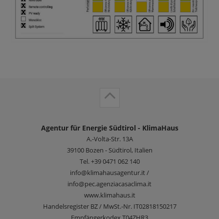
Agentur für Energie Südtirol - KlimaHaus
A.-Volta-Str. 13A
39100
Bozen - Südtirol, Italien
Tel.
+39 0471 062 140
info@klimahausagentur.it /
info@pec.agenziacasaclima.it
www.klimahaus.it
Handelsregister BZ / MwSt.-Nr. IT02818150217
Empfängerkodex T04ZHR3