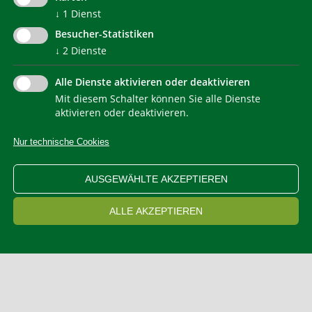
↓
1
Dienst
Besucher-Statistiken
↓
2
Dienste
Alle Dienste aktivieren oder deaktivieren
Mit diesem Schalter können Sie alle Dienste
NEWSLETTER
aktivieren oder deaktivieren.
Nur technische Cookies
IMPRESSUM
PRIVACY
KONTAKT
SITEMAP
WEB STATISTIKEN
ERKLÄRUNG BARRIEREFREIHEIT
AUSGEWÄHLTE AKZEPTIEREN
COOKIEEINSTELLUNGEN
ALLE AKZEPTIEREN