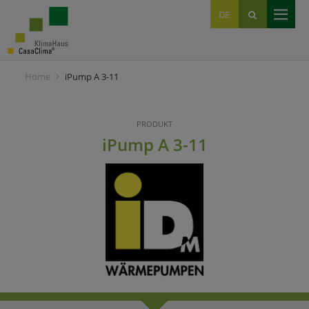
EN
DE
IT
Home
iPump A 3-11
PRODUKT
iPump A 3-11