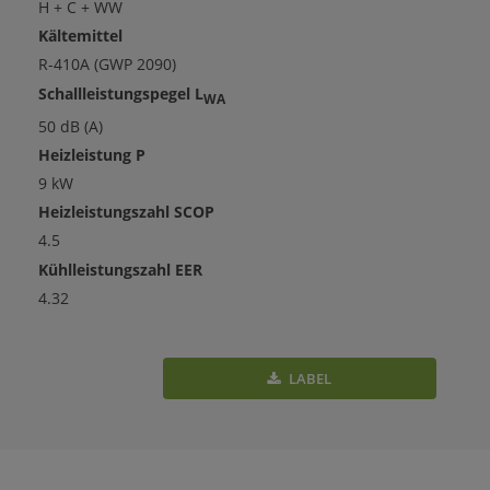
H + C + WW
Kältemittel
R-410A (GWP 2090)
Schallleistungspegel L
WA
50 dB (A)
Heizleistung P
9 kW
Heizleistungszahl SCOP
4.5
Kühlleistungszahl EER
4.32
LABEL