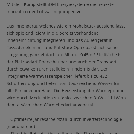
Mit der
iPump
stellt iDM Energiesysteme die neueste
Innovation der Luftwärmepumpen vor.
Das Innengerät, welches wie ein Möbelstück aussieht, lässt
sich spielend leicht in die bereits vorhandene
Inneneinrichtung integrieren und das Außengerät in
Fassadenelement- und Raffstore-Optik passt sich seiner
Umgebung ganz einfach an. Mit nur 0,45 m² Stellfläche ist
der Platzbedarf überschaubar und auch der Transport
durch etwaige Türen stellt kein Hindernis dar. Der
integrierte Warmwasserspeicher liefert bis zu 432 l
Schüttleistung und liefert somit ausreichend Wasser für
alle Personen im Haus. Die Heizleistung der Wärmepumpe
wird durch Modulation stufenlos zwischen 3 kW – 11 kW an
den tatsächlichen Wärmebedarf angepasst.
- Optimierte Jahresarbeitszahl durch Invertertechnologie
(modulierend)
- Stand-by-Betrieb: Abschaltung aller Stromverbraucher