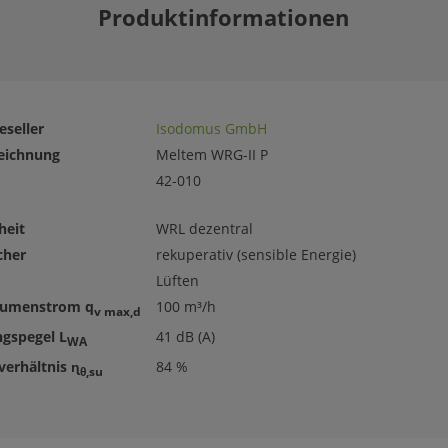
Produktinformationen
eseller
Isodomus GmbH
eichnung
Meltem WRG-II P
42-010
heit
WRL dezentral
cher
rekuperativ (sensible Energie)
Lüften
lumenstrom q
100 m³/h
v max,d
ngspegel L
41 dB (A)
WA
erhältnis ɳ
84 %
θ,su