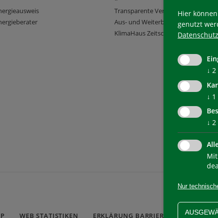
nergieausweis
Transparente Verwaltung
Hier können 
ergieberater
Aus- und Weiterbildung
genutzt wer
KlimaHaus Zeitschriften
Datenschutz
Ein
↓
2
Kar
↓
1
Bes
↓
2
All
Mit
dea
Nur technisch
AUSGEWÄ
AP
WEB STATISTIKEN
ERKLÄRUNG BARRIEREFREIHEIT
C