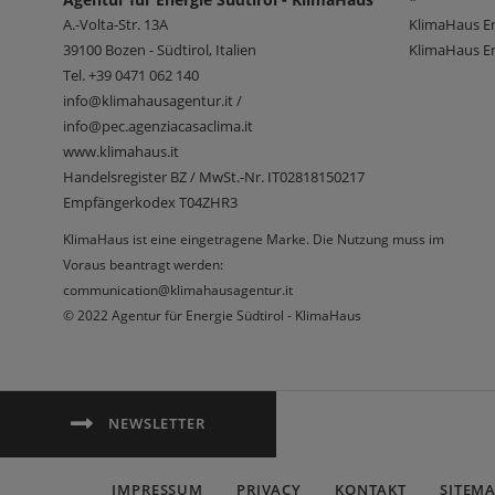
A.-Volta-Str. 13A
KlimaHaus E
39100
Bozen - Südtirol, Italien
KlimaHaus En
Tel.
+39 0471 062 140
info@klimahausagentur.it /
info@pec.agenziacasaclima.it
www.klimahaus.it
Handelsregister BZ / MwSt.-Nr. IT02818150217
Empfängerkodex T04ZHR3
KlimaHaus ist eine eingetragene Marke. Die Nutzung muss im
Voraus beantragt werden:
communication@klimahausagentur.it
© 2022 Agentur für Energie Südtirol - KlimaHaus
NEWSLETTER
IMPRESSUM
PRIVACY
KONTAKT
SITEM