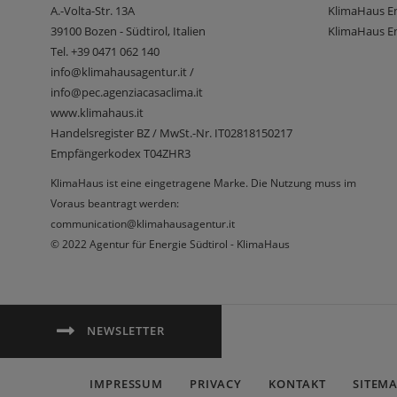
A.-Volta-Str. 13A
KlimaHaus E
39100
Bozen - Südtirol, Italien
KlimaHaus En
Tel.
+39 0471 062 140
info@klimahausagentur.it /
info@pec.agenziacasaclima.it
www.klimahaus.it
Handelsregister BZ / MwSt.-Nr. IT02818150217
Empfängerkodex T04ZHR3
KlimaHaus ist eine eingetragene Marke. Die Nutzung muss im
Voraus beantragt werden:
communication@klimahausagentur.it
© 2022 Agentur für Energie Südtirol - KlimaHaus
NEWSLETTER
IMPRESSUM
PRIVACY
KONTAKT
SITEM