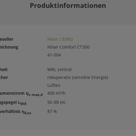
Produktinformationen
eseller
Nilan / EXRG
eichnung
Nilan Comfort CT300
41-004
heit
WRL zentral
cher
rekuperativ (sensible Energie)
Lüften
lumenstrom q
400 m³/h
v max,d
ngspegel L
50 dB (A)
WA
erhältnis ɳ
87 %
θ,su