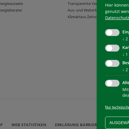
nergieausweis
Transparente Verwaltung
Hier können 
ergieberater
Aus- und Weiterbildung
genutzt wer
KlimaHaus Zeitschriften
Datenschutz
Ein
↓
2
Kar
↓
1
Bes
↓
2
All
Mit
dea
Nur technisch
AUSGEWÄ
AP
WEB STATISTIKEN
ERKLÄRUNG BARRIEREFREIHEIT
C