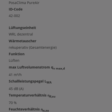
PosaClima PureAir
ID-Code
42-002
Lüftungseinheit
WRL dezentral
Wärmetauscher
rekuperativ (Gesamtenergie)
Funktion
Lüften
max Luftvolumenstrom q
v max,d
41 m³/h
Schallleistungspegel L
WA
45 dB (A)
Temperaturverhältnis ɳ
θ,su
70 %
Feuchteverhältnis ɳ
x,su