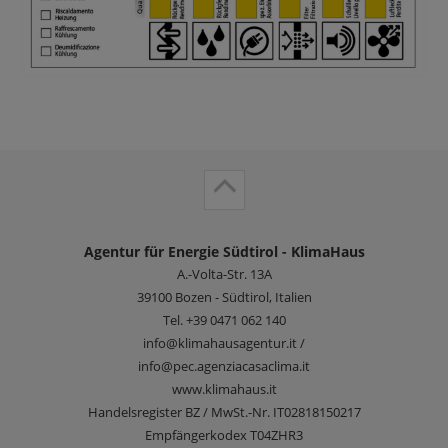
Agentur für Energie Südtirol - KlimaHaus
A.-Volta-Str. 13A
39100
Bozen - Südtirol, Italien
Tel.
+39 0471 062 140
info@klimahausagentur.it /
info@pec.agenziacasaclima.it
www.klimahaus.it
Handelsregister BZ / MwSt.-Nr. IT02818150217
Empfängerkodex T04ZHR3