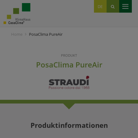
EN
DE
IT
Home
PosaClima PureAir
PRODUKT
PosaClima PureAir
Produktinformationen