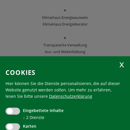
*
KlimaHaus Energieausweis
KlimaHaus Energieberater
*
Transparente Verwaltung
Aus- und Weiterbildung
KlimaHaus Zeitschriften
COOKIES
Folgen Sie uns
Hier können Sie die Dienste personalisieren, die auf dieser
Website genutzt werden sollen.
Um mehr zu erfahren,
lesen Sie bitte unsere
Datenschutzerklärung
KlimaHaus ist eine eingetragene Marke. Die Nutzung muss
im Voraus beantragt werden:
Eingebettete Inhalte
communication@klimahausagentur.it
© 2022 Agentur für Energie Südtirol - KlimaHaus
↓
2
Dienste
Karten