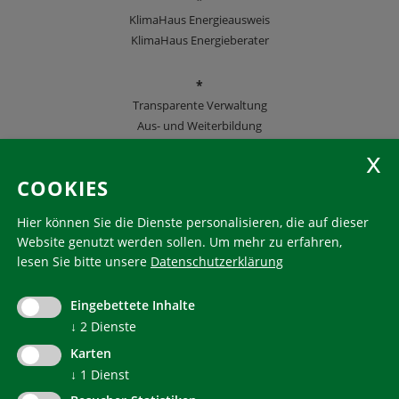
KlimaHaus Energieausweis
KlimaHaus Energieberater
*
Transparente Verwaltung
Aus- und Weiterbildung
KlimaHaus Zeitschriften
COOKIES
Folgen Sie uns
Hier können Sie die Dienste personalisieren, die auf dieser
Website genutzt werden sollen.
Um mehr zu erfahren,
lesen Sie bitte unsere
Datenschutzerklärung
KlimaHaus ist eine eingetragene Marke. Die Nutzung muss
im Voraus beantragt werden:
Eingebettete Inhalte
communication@klimahausagentur.it
↓
2
Dienste
© 2022 Agentur für Energie Südtirol - KlimaHaus
Karten
↓
1
Dienst