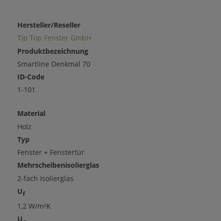
Hersteller/Reseller
Tip Top Fenster GmbH
Produktbezeichnung
Smartline Denkmal 70
ID-Code
1-101
Material
Holz
Typ
Fenster + Fenstertür
Mehrscheibenisolierglas
2-fach Isolierglas
U
f
1,2 W/m²K
U
g