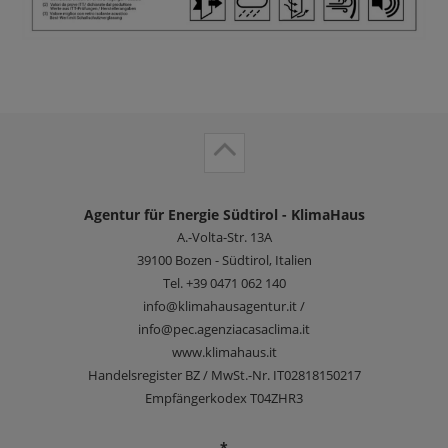
Agentur für Energie Südtirol - KlimaHaus
A.-Volta-Str. 13A
39100
Bozen - Südtirol, Italien
Tel.
+39 0471 062 140
info@klimahausagentur.it /
info@pec.agenziacasaclima.it
www.klimahaus.it
Handelsregister BZ / MwSt.-Nr. IT02818150217
Empfängerkodex T04ZHR3
*