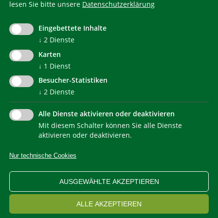
lesen Sie bitte unsere
Datenschutzerklärung
KlimaHaus ist eine eingetragene Marke. Die Nutzung muss
im Voraus beantragt werden:
Eingebettete Inhalte
communication@klimahausagentur.it
© 2022 Agentur für Energie Südtirol - KlimaHaus
↓
2
Dienste
Karten
↓
1
Dienst
Besucher-Statistiken
↓
2
Dienste
Alle Dienste aktivieren oder deaktivieren
Mit diesem Schalter können Sie alle Dienste
NEWSLETTER
aktivieren oder deaktivieren.
Nur technische Cookies
IMPRESSUM
PRIVACY
KONTAKT
SITEMAP
WEB STATISTIKEN
ERKLÄRUNG BARRIEREFREIHEIT
AUSGEWÄHLTE AKZEPTIEREN
COOKIEEINSTELLUNGEN
ALLE AKZEPTIEREN