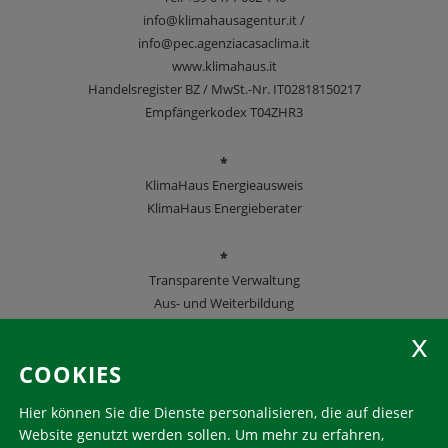
info@klimahausagentur.it /
info@pec.agenziacasaclima.it
www.klimahaus.it
Handelsregister BZ / MwSt.-Nr. IT02818150217
Empfängerkodex T04ZHR3
*
KlimaHaus Energieausweis
KlimaHaus Energieberater
*
Transparente Verwaltung
Aus- und Weiterbildung
KlimaHaus Zeitschriften
COOKIES
Folgen Sie uns
Hier können Sie die Dienste personalisieren, die auf dieser
Website genutzt werden sollen.
Um mehr zu erfahren,