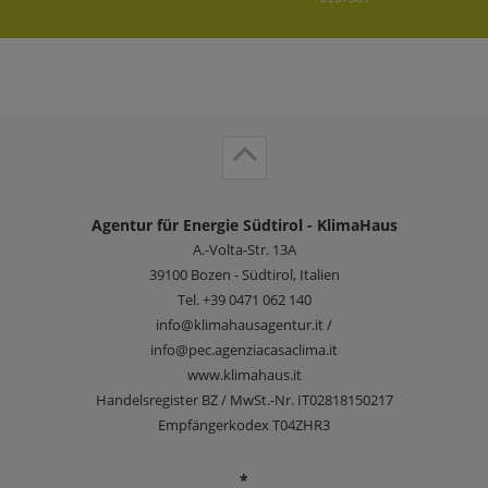
Agentur für Energie Südtirol - KlimaHaus
A.-Volta-Str. 13A
39100
Bozen - Südtirol, Italien
Tel.
+39 0471 062 140
info@klimahausagentur.it /
info@pec.agenziacasaclima.it
www.klimahaus.it
Handelsregister BZ / MwSt.-Nr. IT02818150217
Empfängerkodex T04ZHR3
*