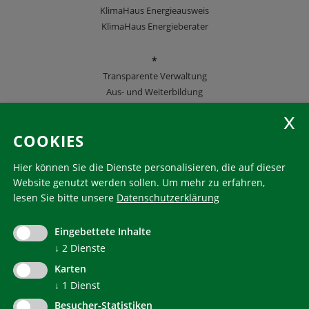
KlimaHaus Energieausweis
KlimaHaus Energieberater
*
Transparente Verwaltung
Aus- und Weiterbildung
KlimaHaus Zeitschriften
COOKIES
Folgen Sie uns
Hier können Sie die Dienste personalisieren, die auf dieser
Website genutzt werden sollen.
Um mehr zu erfahren,
lesen Sie bitte unsere
Datenschutzerklärung
KlimaHaus ist eine eingetragene Marke. Die Nutzung muss
im Voraus beantragt werden:
Eingebettete Inhalte
communication@klimahausagentur.it
© 2022 Agentur für Energie Südtirol - KlimaHaus
↓
2
Dienste
Karten
↓
1
Dienst
Besucher-Statistiken