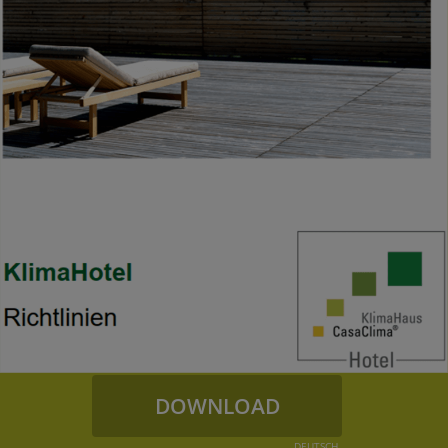
Die KlimaHotel Richtlinien dienen dazu, die
Berechnungs-, Ausführungs- und
Kontrollmethoden für die Zertifizierung
„KlimaHotel“ zu standardisieren und den Planern
einen Leitfaden für die Planung und
Neuausrichtung von nachhaltigen
Beherbergungsbetrieben zur Verfügung zu stellen.
DOWNLOAD
DEUTSCH