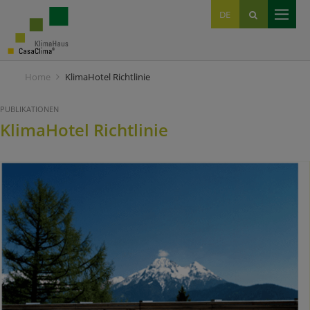
EN
DE
IT
Home
KlimaHotel Richtlinie
PUBLIKATIONEN
KlimaHotel Richtlinie