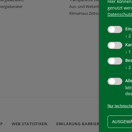
Hier können 
ergieberater
Aus- und Weiterbildung
genutzt wer
KlimaHaus Zeitschriften
Datenschutz
Ein
↓
2
Kar
↓
1
Bes
↓
2
All
Mit
dea
Nur technisch
AUSGEWÄ
AP
WEB STATISTIKEN
ERKLÄRUNG BARRIEREFREIHEIT
C