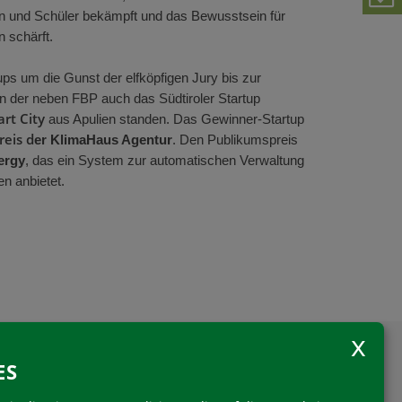
en und
Schüler bekämpf
t und
das
Bewusstsein für
n schärf
t.
tups
um die Gunst
der
elfköpfigen
Jury
bis zur
in der neben FBP auch das Südtiroler Startup
art City
aus
Apulien
standen
. Das Gewinner
-Startup
eis d
er
KlimaHaus Agentur
. Den
Publikumspreis
ergy
, das ein System
zur
automatisch
en Verwaltung
en
anbietet.
ES