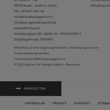
39100
Bozen - Südtirol, Italien
KlimaHaus En
Tel.
+39 0471 062 140
info@klimahausagentur.it /
info@pec.agenziacasaclima.it
www.klimahaus.it
Handelsregister BZ / MwSt.-Nr. IT02818150217
Empfängerkodex T04ZHR3
KlimaHaus ist eine eingetragene Marke. Die Nutzung muss im
Voraus beantragt werden:
communication@klimahausagentur.it
© 2022 Agentur für Energie Südtirol - KlimaHaus
NEWSLETTER
IMPRESSUM
PRIVACY
KONTAKT
SITEM