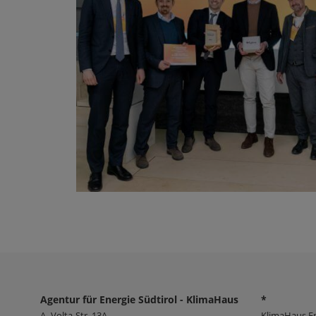
Agentur für Energie Südtirol - KlimaHaus
*
A.-Volta-Str. 13A
KlimaHaus E