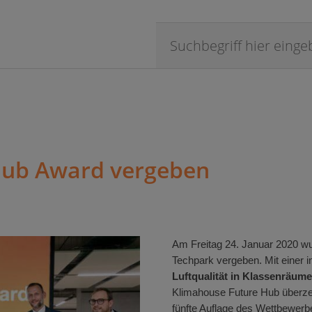
Hub Award vergeben
Am Freitag 24. Januar 2020 wu
Techpark vergeben. Mit einer 
Luftqualität
in Klassenräum
Klimahouse Future Hub
überz
fünfte
Auflage
des
Wettbewer