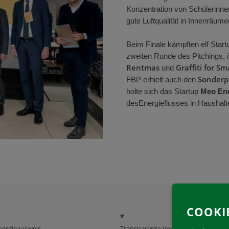
Konzentration
von
Schülerinn
gute Luftqualität in Innenräume
Beim
Finale
kämpften elf Star
zweiten
Runde des Pitchings, 
Rentmas
Graffiti for Sm
und
Sonderpr
FBP erhielt auch den
holte sich d
as
Startup
Meo En
des
Energieflusses
in Haushalt
COOKI
*
nergieausweis
Transparente Verwaltung