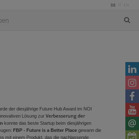
DE
IT
EN
rde der diesjährige Future Hub Award im NOI
Verbesserung der
innovativen Lösung zur
en
konnte das beste Startup
beim
diesjährigen
eugen
:
FBP
- Future is a Better Pl
ace
gewann die
bes
mit eine
m Produkt, das die nachlassende