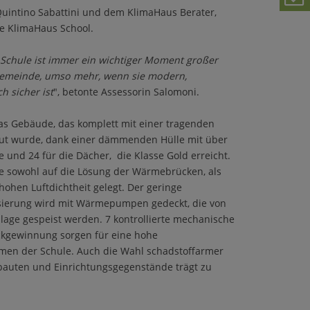
Quintino Sabattini und dem KlimaHaus Berater,
te KlimaHaus School.
Schule ist immer ein wichtiger Moment großer
 Gemeinde, umso mehr, wenn sie modern,
h sicher ist
", betonte Assessorin Salomoni.
das Gebäude, das komplett mit einer tragenden
aut wurde, dank einer dämmenden Hülle mit über
 und 24 für die Dächer, die Klasse Gold erreicht.
sowohl auf die Lösung der Wärmebrücken, als
hohen Luftdichtheit gelegt. Der geringe
isierung wird mit Wärmepumpen gedeckt, die von
lage gespeist werden. 7 kontrollierte mechanische
kgewinnung sorgen für eine hohe
umen der Schule. Auch die Wahl schadstoffarmer
sbauten und Einrichtungsgegenstände trägt zu