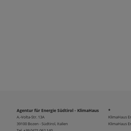
Agentur für Energie Südtirol - KlimaHaus
*
A.-Volta-Str. 13A
KlimaHaus E
39100
Bozen - Südtirol, Italien
KlimaHaus En
Tel.
+39 0471 062 140