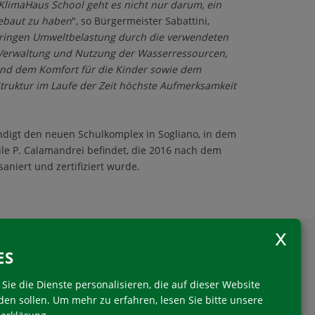
r KlimaHaus School geht es nicht nur darum, ein
gebaut zu haben
", so Bürgermeister Sabattini,
ringen Umweltbelastung durch die verwendeten
n Verwaltung und Nutzung der Wasserressourcen,
nd dem Komfort für die Kinder sowie dem
ruktur im Laufe der Zeit höchste Aufmerksamkeit
digt den neuen Schulkomplex in Sogliano, in dem
ule P. Calamandrei befindet, die 2016 nach dem
aniert und zertifiziert wurde.
ES
Sie die Dienste personalisieren, die auf dieser Website
den sollen.
Um mehr zu erfahren, lesen Sie bitte unsere