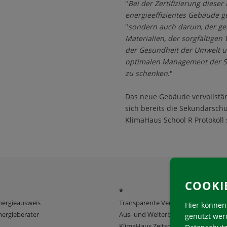
"
Bei der Zertifizierung diese
energieeffizientes Gebäude 
"
sondern auch darum, der ge
Materialien, der sorgfältige
der Gesundheit der Umwelt u
optimalen Management der St
zu schenken
."
Das neue Gebäude vervollstän
sich bereits die Sekundarsch
KlimaHaus School R Protokoll s
COOKI
*
nergieausweis
Transparente Verwaltung
Hier können 
ergieberater
Aus- und Weiterbildung
genutzt wer
KlimaHaus Zeitschriften