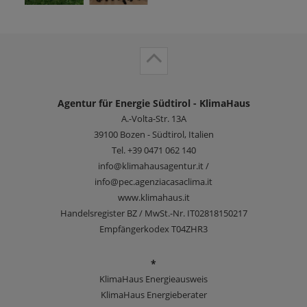
Agentur für Energie Südtirol - KlimaHaus
A.-Volta-Str. 13A
39100
Bozen - Südtirol, Italien
Tel.
+39 0471 062 140
info@klimahausagentur.it /
info@pec.agenziacasaclima.it
www.klimahaus.it
Handelsregister BZ / MwSt.-Nr. IT02818150217
Empfängerkodex T04ZHR3
*
KlimaHaus Energieausweis
KlimaHaus Energieberater