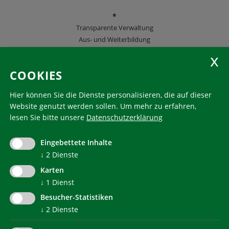
*
Transparente Verwaltung
Aus- und Weiterbildung
KlimaHaus Zeitschriften
COOKIES
Folgen Sie uns
Hier können Sie die Dienste personalisieren, die auf dieser
Website genutzt werden sollen.
Um mehr zu erfahren,
lesen Sie bitte unsere
Datenschutzerklärung
KlimaHaus ist eine eingetragene Marke. Die Nutzung muss
im Voraus beantragt werden:
Eingebettete Inhalte
communication@klimahausagentur.it
↓
2
Dienste
© 2022 Agentur für Energie Südtirol - KlimaHaus
Karten
↓
1
Dienst
Besucher-Statistiken
↓
2
Dienste