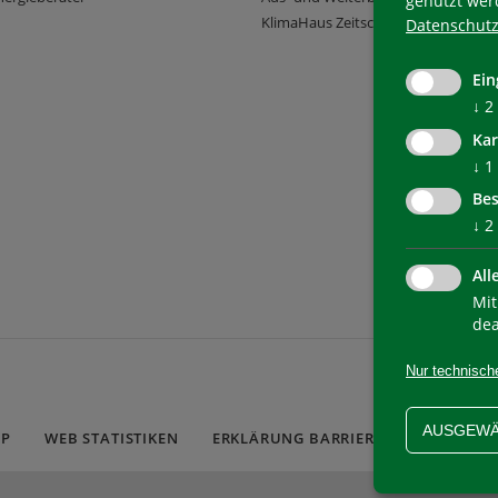
genutzt wer
KlimaHaus Zeitschriften
Datenschutz
Ein
↓
2
Kar
↓
1
Bes
↓
2
All
Mit
dea
Nur technisch
AUSGEWÄ
AP
WEB STATISTIKEN
ERKLÄRUNG BARRIEREFREIHEIT
C