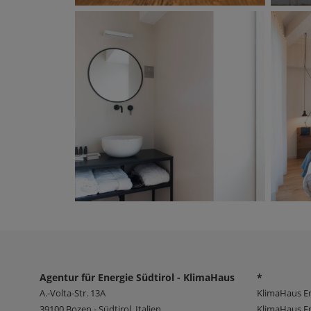
Agentur für Energie Südtirol - KlimaHaus
*
A.-Volta-Str. 13A
KlimaHaus E
39100
Bozen - Südtirol, Italien
KlimaHaus En