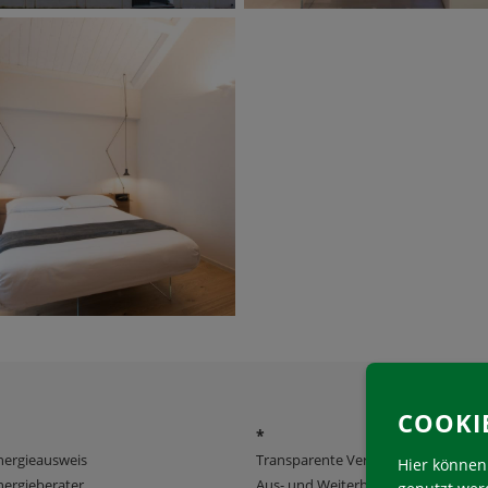
COOKI
*
nergieausweis
Transparente Verwaltung
Hier können 
ergieberater
Aus- und Weiterbildung