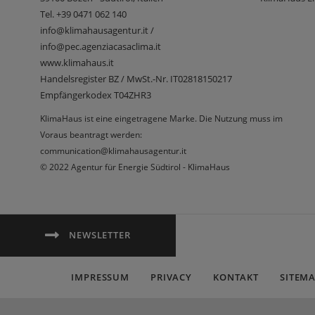
Tel.
+39 0471 062 140
info@klimahausagentur.it /
info@pec.agenziacasaclima.it
www.klimahaus.it
Handelsregister BZ / MwSt.-Nr. IT02818150217
Empfängerkodex T04ZHR3
KlimaHaus ist eine eingetragene Marke. Die Nutzung muss im
Voraus beantragt werden:
communication@klimahausagentur.it
© 2022 Agentur für Energie Südtirol - KlimaHaus
NEWSLETTER
IMPRESSUM
PRIVACY
KONTAKT
SITEM