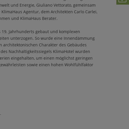
welt und Energie, Giuliano Vettorato, gemeinsam
 KlimaHaus Agentur, dem Architekten Carlo Carlei,
hmen und KlimaHaus Berater.
 19. Jahrhunderts gebaut und komplexen
beiten unterzogen. So wurde eine Innendämmung
n architektonischen Charakter des Gebäudes
des Nachhaltigkeitssiegels KlimaHotel wurden
terien eingehalten, um einen möglichst geringen
ewährleisten sowie einen hohen Wohlfühlfaktor
r