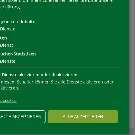
den sollen.
Um mehr zu erfahren, lesen Sie bitte unsere
erklärung
Folgen Sie uns
gebettete Inhalte
Dienste
ten
Dienst
ucher-Statistiken
Dienste
e Dienste aktivieren oder deaktivieren
 diesem Schalter können Sie alle Dienste aktivieren oder
ktivieren.
e Cookies
HLTE AKZEPTIEREN
ALLE AKZEPTIEREN
OOKIEEINSTELLUNGEN