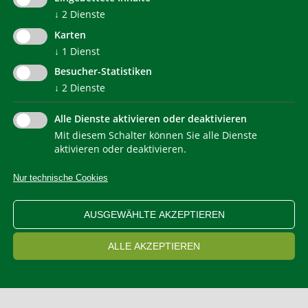
↓
2
Dienste
© 2022 Agentur für Energie Südtirol - KlimaHaus
Karten
↓
1
Dienst
Besucher-Statistiken
↓
2
Dienste
Alle Dienste aktivieren oder deaktivieren
Mit diesem Schalter können Sie alle Dienste
NEWSLETTER
aktivieren oder deaktivieren.
Nur technische Cookies
IMPRESSUM
PRIVACY
KONTAKT
SITEMAP
WEB STATISTIKEN
ERKLÄRUNG BARRIEREFREIHEIT
AUSGEWÄHLTE AKZEPTIEREN
COOKIEEINSTELLUNGEN
ALLE AKZEPTIEREN