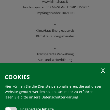
www.klimahaus.it
Handelsregister BZ / MwSt.-Nr. IT02818150217
Empfängerkodex T04ZHR3
*
KlimaHaus Energieausweis
KlimaHaus Energieberater
*
Transparente Verwaltung
Aus- und Weiterbildung
KlimaHaus Zeitschriften
COOKIES
Folgen Sie uns
Hier können Sie die Dienste personalisieren, die auf dieser
Website genutzt werden sollen.
Um mehr zu erfahren,
lesen Sie bitte unsere
Datenschutzerklärung
KlimaHaus ist eine eingetragene Marke. Die Nutzung muss
im Voraus beantragt werden:
Eingebettete Inhalte
communication@klimahausagentur.it