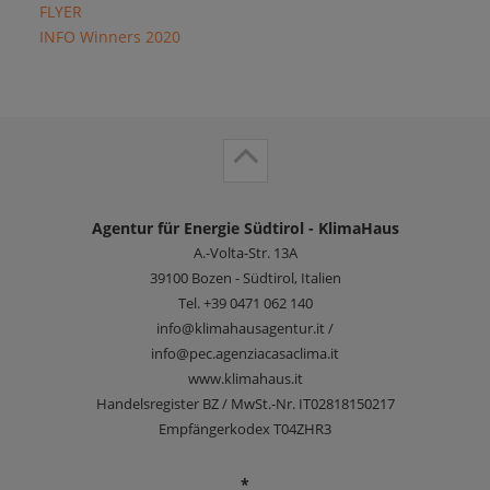
FLYER
INFO Winners 2020
Agentur für Energie Südtirol - KlimaHaus
A.-Volta-Str. 13A
39100
Bozen - Südtirol, Italien
Tel.
+39 0471 062 140
info@klimahausagentur.it /
info@pec.agenziacasaclima.it
www.klimahaus.it
Handelsregister BZ / MwSt.-Nr. IT02818150217
Empfängerkodex T04ZHR3
*