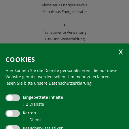
KlimaHaus Energieausweis
KlimaHaus Energieberater
*
Transparente Verwaltung
Aus- und Weiterbildung
KlimaHaus Zeitschriften
COOKIES
Folgen Sie uns
Hier können Sie die Dienste personalisieren, die auf dieser
Website genutzt werden sollen.
Um mehr zu erfahren,
lesen Sie bitte unsere
Datenschutzerklärung
KlimaHaus ist eine eingetragene Marke. Die Nutzung muss
im Voraus beantragt werden:
Eingebettete Inhalte
communication@klimahausagentur.it
↓
2
Dienste
© 2022 Agentur für Energie Südtirol - KlimaHaus
Karten
↓
1
Dienst
Besucher-Statistiken