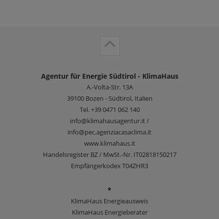
Agentur für Energie Südtirol - KlimaHaus
A.-Volta-Str. 13A
39100
Bozen - Südtirol, Italien
Tel.
+39 0471 062 140
info@klimahausagentur.it /
info@pec.agenziacasaclima.it
www.klimahaus.it
Handelsregister BZ / MwSt.-Nr. IT02818150217
Empfängerkodex T04ZHR3
*
KlimaHaus Energieausweis
KlimaHaus Energieberater