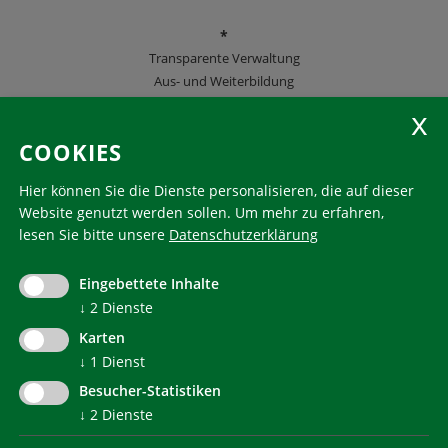
*
Transparente Verwaltung
Aus- und Weiterbildung
KlimaHaus Zeitschriften
COOKIES
Folgen Sie uns
Hier können Sie die Dienste personalisieren, die auf dieser
Website genutzt werden sollen.
Um mehr zu erfahren,
lesen Sie bitte unsere
Datenschutzerklärung
KlimaHaus ist eine eingetragene Marke. Die Nutzung muss
im Voraus beantragt werden:
Eingebettete Inhalte
communication@klimahausagentur.it
↓
2
Dienste
© 2022 Agentur für Energie Südtirol - KlimaHaus
Karten
↓
1
Dienst
Besucher-Statistiken
↓
2
Dienste