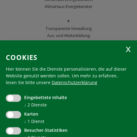
KlimaHaus Energieberater
*
Transparente Verwaltung
Aus- und Weiterbildung
KlimaHaus Zeitschriften
COOKIES
Folgen Sie uns
Hier können Sie die Dienste personalisieren, die auf dieser
Website genutzt werden sollen.
Um mehr zu erfahren,
lesen Sie bitte unsere
Datenschutzerklärung
KlimaHaus ist eine eingetragene Marke. Die Nutzung muss
im Voraus beantragt werden:
Eingebettete Inhalte
communication@klimahausagentur.it
© 2022 Agentur für Energie Südtirol - KlimaHaus
↓
2
Dienste
Karten
↓
1
Dienst
Besucher-Statistiken