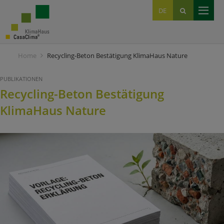
EN
DE
IT
Home
Recycling-Beton Bestätigung KlimaHaus Nature
PUBLIKATIONEN
Recycling-Beton Bestätigung
KlimaHaus Nature