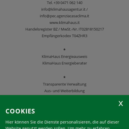
Tel.
+39 0471 062 140
info@klimahausagentur.it /
info@pec.agenziacasaclima.it
www.klimahaus.it
Handelsregister BZ / MwSt.-Nr. IT02818150217
Empfängerkodex T04ZHR3
*
KlimaHaus Energieausweis
KlimaHaus Energieberater
*
Transparente Verwaltung
Aus- und Weiterbildung
KlimaHaus Zeitschriften
COOKIES
Folgen Sie uns
Hier können Sie die Dienste personalisieren, die auf dieser
Website genutzt werden sollen.
Um mehr zu erfahren,