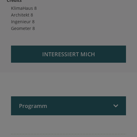
Credits
KlimaHaus
8
Architekt
8
Ingenieur
8
Geometer
8
INTERESSIERT MICH
Programm
Schallschtuzanforderungen an Gebäude