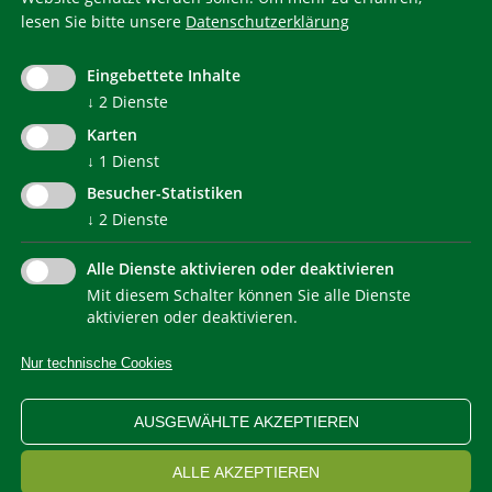
lesen Sie bitte unsere
Datenschutzerklärung
KlimaHaus ist eine eingetragene Marke. Die Nutzung muss
im Voraus beantragt werden:
Eingebettete Inhalte
communication@klimahausagentur.it
↓
2
Dienste
© 2022 Agentur für Energie Südtirol - KlimaHaus
Karten
↓
1
Dienst
Besucher-Statistiken
↓
2
Dienste
Alle Dienste aktivieren oder deaktivieren
Mit diesem Schalter können Sie alle Dienste
NEWSLETTER
aktivieren oder deaktivieren.
Nur technische Cookies
IMPRESSUM
PRIVACY
KONTAKT
SITEMAP
WEB STATISTIKEN
ERKLÄRUNG BARRIEREFREIHEIT
AUSGEWÄHLTE AKZEPTIEREN
COOKIEEINSTELLUNGEN
ALLE AKZEPTIEREN