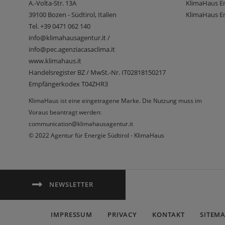
A.-Volta-Str. 13A
KlimaHaus E
39100
Bozen - Südtirol, Italien
KlimaHaus En
Tel.
+39 0471 062 140
info@klimahausagentur.it /
info@pec.agenziacasaclima.it
www.klimahaus.it
Handelsregister BZ / MwSt.-Nr. IT02818150217
Empfängerkodex T04ZHR3
KlimaHaus ist eine eingetragene Marke. Die Nutzung muss im
Voraus beantragt werden:
communication@klimahausagentur.it
© 2022 Agentur für Energie Südtirol - KlimaHaus
NEWSLETTER
IMPRESSUM
PRIVACY
KONTAKT
SITEM