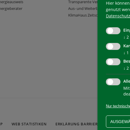
nergieausweis
Transparente Verwaltung
Hier können 
ergieberater
Aus- und Weiterbildung
genutzt wer
KlimaHaus Zeitschriften
Datenschutz
Ein
↓
2
Kar
↓
1
Bes
↓
2
All
Mit
dea
Nur technisch
AUSGEWÄ
AP
WEB STATISTIKEN
ERKLÄRUNG BARRIEREFREIHEIT
C