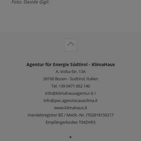
Foto: Davide Gigli
Agentur für Energie Südtirol - KlimaHaus
A.-Volta-Str. 13A
39100
Bozen - Südtirol, Italien
Tel.
+39 0471 062 140
info@klimahausagentur.it /
info@pec.agenziacasaclima.it
www.klimahaus.it
Handelsregister BZ / MwSt.-Nr. IT02818150217
Empfängerkodex T04ZHR3
*