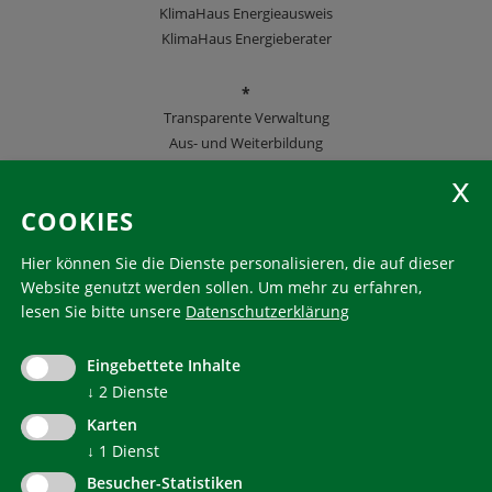
KlimaHaus Energieausweis
KlimaHaus Energieberater
*
Transparente Verwaltung
Aus- und Weiterbildung
KlimaHaus Zeitschriften
COOKIES
Folgen Sie uns
Hier können Sie die Dienste personalisieren, die auf dieser
Website genutzt werden sollen.
Um mehr zu erfahren,
lesen Sie bitte unsere
Datenschutzerklärung
KlimaHaus ist eine eingetragene Marke. Die Nutzung muss
im Voraus beantragt werden:
Eingebettete Inhalte
communication@klimahausagentur.it
↓
2
Dienste
© 2022 Agentur für Energie Südtirol - KlimaHaus
Karten
↓
1
Dienst
Besucher-Statistiken