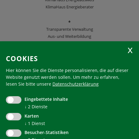
KlimaHaus Energieberater
*
Transparente Verwaltung
Aus- und Weiterbildung
KlimaHaus Zeitschriften
COOKIES
Folgen Sie uns
Hier können Sie die Dienste personalisieren, die auf dieser
Website genutzt werden sollen.
Um mehr zu erfahren,
lesen Sie bitte unsere
Datenschutzerklärung
KlimaHaus ist eine eingetragene Marke. Die Nutzung muss
im Voraus beantragt werden:
Eingebettete Inhalte
communication@klimahausagentur.it
© 2022 Agentur für Energie Südtirol - KlimaHaus
↓
2
Dienste
Karten
↓
1
Dienst
Besucher-Statistiken