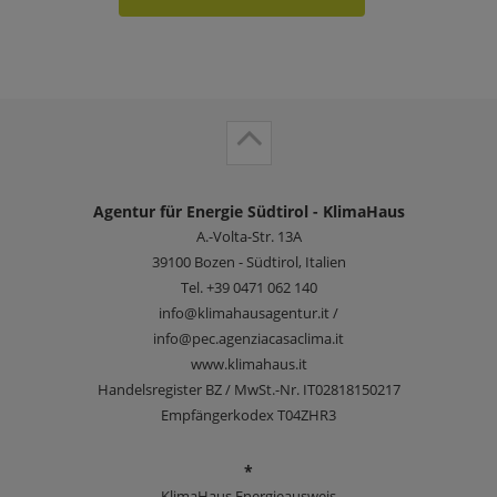
Agentur für Energie Südtirol - KlimaHaus
A.-Volta-Str. 13A
39100
Bozen - Südtirol, Italien
Tel.
+39 0471 062 140
info@klimahausagentur.it /
info@pec.agenziacasaclima.it
www.klimahaus.it
Handelsregister BZ / MwSt.-Nr. IT02818150217
Empfängerkodex T04ZHR3
*
KlimaHaus Energieausweis