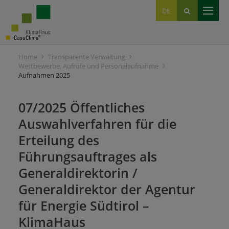
EN
DE
IT
Home
Transparente Verwaltung
Wettbewerbe, Aufrufe und Personalaufnahme
Aufnahmen 2025
07/2025 Öffentliches
Auswahlverfahren für die
Erteilung des
Führungsauftrages als
Generaldirektorin /
Generaldirektor der Agentur
für Energie Südtirol –
KlimaHaus