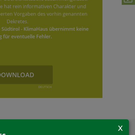
e hat rein informativen Charakter und
illierten Vorgaben des vorhin genannten
Dekretes.
e Südtirol - KlimaHaus übernimmt keine
 für eventuelle Fehler.
DOWNLOAD
DEUTSCH