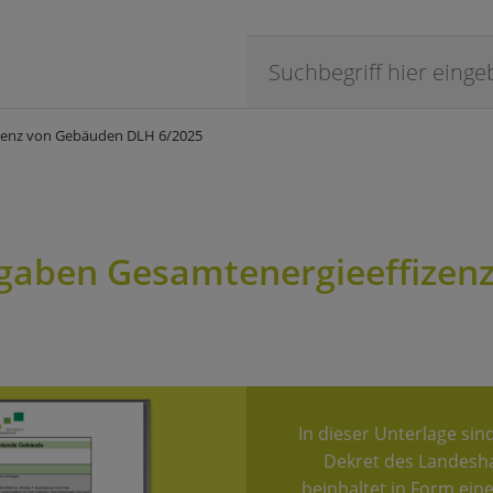
izenz von Gebäuden DLH 6/2025
rgaben Gesamtenergieeffize
In dieser Unterlage sin
Dekret des Landesha
beinhaltet in Form ein