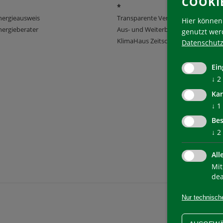
COOKI
*
nergieausweis
Transparente Verwaltung
Hier können 
ergieberater
Aus- und Weiterbildung
genutzt wer
KlimaHaus Zeitschriften
Datenschutz
Ein
↓
2
Kar
↓
1
Bes
↓
2
All
Mit
dea
Nur technisch