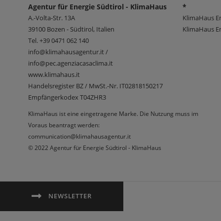
Agentur für Energie Südtirol - KlimaHaus
*
A.-Volta-Str. 13A
KlimaHaus E
39100
Bozen - Südtirol, Italien
KlimaHaus En
Tel.
+39 0471 062 140
info@klimahausagentur.it /
info@pec.agenziacasaclima.it
www.klimahaus.it
Handelsregister BZ / MwSt.-Nr. IT02818150217
Empfängerkodex T04ZHR3
KlimaHaus ist eine eingetragene Marke. Die Nutzung muss im
Voraus beantragt werden:
communication@klimahausagentur.it
© 2022 Agentur für Energie Südtirol - KlimaHaus
NEWSLETTER