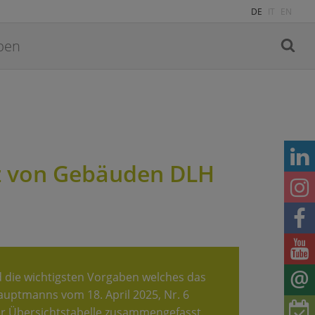
DE
IT
EN
nz von Gebäuden DLH
d die wichtigsten Vorgaben welches das
uptmanns vom 18. April 2025, Nr. 6
er Übersichtstabelle zusammengefasst.