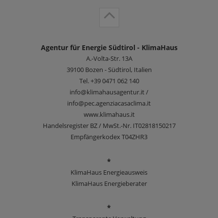
Agentur für Energie Südtirol - KlimaHaus
A.-Volta-Str. 13A
39100
Bozen - Südtirol, Italien
Tel.
+39 0471 062 140
info@klimahausagentur.it /
info@pec.agenziacasaclima.it
www.klimahaus.it
Handelsregister BZ / MwSt.-Nr. IT02818150217
Empfängerkodex T04ZHR3
*
KlimaHaus Energieausweis
KlimaHaus Energieberater
*