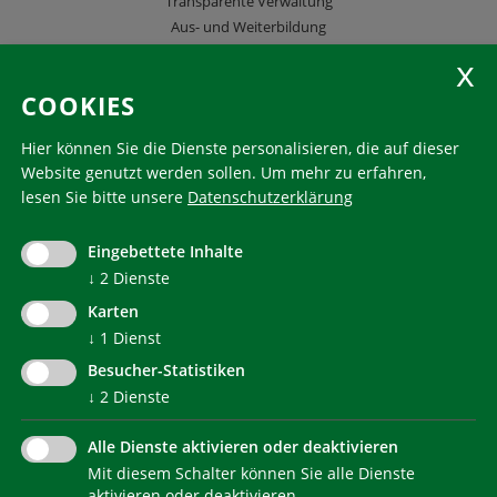
Transparente Verwaltung
Aus- und Weiterbildung
KlimaHaus Zeitschriften
COOKIES
Folgen Sie uns
Hier können Sie die Dienste personalisieren, die auf dieser
Website genutzt werden sollen.
Um mehr zu erfahren,
lesen Sie bitte unsere
Datenschutzerklärung
KlimaHaus ist eine eingetragene Marke. Die Nutzung muss
im Voraus beantragt werden:
Eingebettete Inhalte
communication@klimahausagentur.it
© 2022 Agentur für Energie Südtirol - KlimaHaus
↓
2
Dienste
Karten
↓
1
Dienst
Besucher-Statistiken
↓
2
Dienste
Alle Dienste aktivieren oder deaktivieren
Mit diesem Schalter können Sie alle Dienste
NEWSLETTER
aktivieren oder deaktivieren.