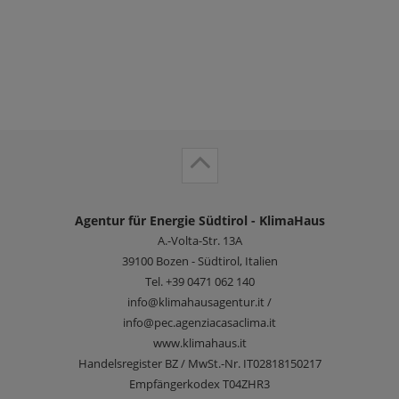
Agentur für Energie Südtirol - KlimaHaus
A.-Volta-Str. 13A
39100
Bozen - Südtirol, Italien
Tel.
+39 0471 062 140
info@klimahausagentur.it /
info@pec.agenziacasaclima.it
www.klimahaus.it
Handelsregister BZ / MwSt.-Nr. IT02818150217
Empfängerkodex T04ZHR3