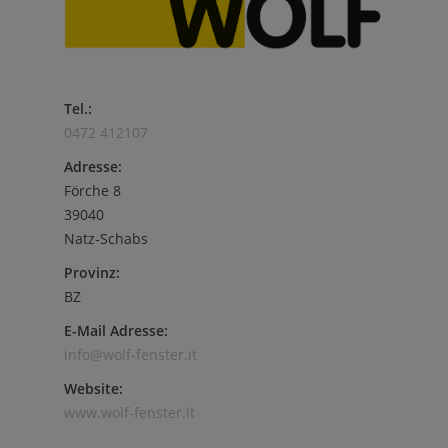
Tel.:
0472 412107
Adresse:
Förche 8
39040
Natz-Schabs
Provinz:
BZ
E-Mail Adresse:
info@wolf-fenster.it
Website:
www.wolf-fenster.it