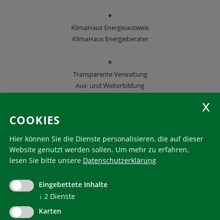
*
KlimaHaus Energieausweis
KlimaHaus Energieberater
*
Transparente Verwaltung
Aus- und Weiterbildung
KlimaHaus Zeitschriften
COOKIES
Folgen Sie uns
Hier können Sie die Dienste personalisieren, die auf dieser
Website genutzt werden sollen.
Um mehr zu erfahren,
lesen Sie bitte unsere
Datenschutzerklärung
KlimaHaus ist eine eingetragene Marke. Die Nutzung muss
im Voraus beantragt werden:
Eingebettete Inhalte
communication@klimahausagentur.it
↓
2
Dienste
© 2022 Agentur für Energie Südtirol - KlimaHaus
Karten