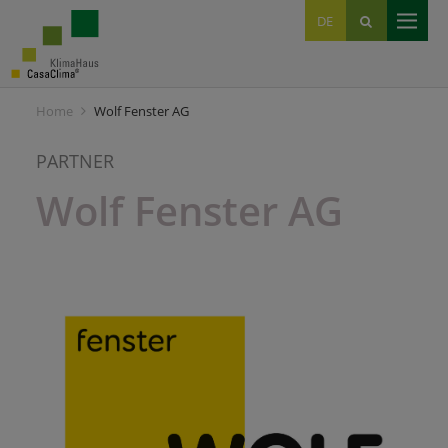
EN
DE
IT
Home
Wolf Fenster AG
PARTNER
Wolf Fenster AG