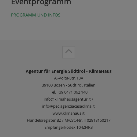
Eventprogramm
PROGRAMM UND INFOS
Agentur für Energie Südtirol - KlimaHaus
A.-Volta-Str. 13A
39100
Bozen - Südtirol, Italien
Tel.
+39 0471 062 140
info@klimahausagentur.it /
info@pec.agenziacasaclima.it
www.klimahaus.it
Handelsregister BZ / MwSt.-Nr. IT02818150217
Empfängerkodex T04ZHR3