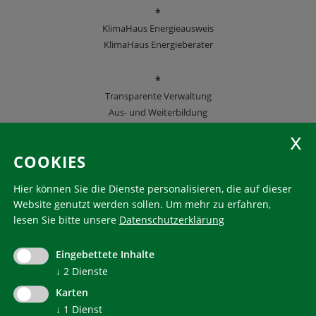
*
KlimaHaus Energieausweis
KlimaHaus Energieberater
*
Transparente Verwaltung
Aus- und Weiterbildung
KlimaHaus Zeitschriften
COOKIES
Folgen Sie uns
Hier können Sie die Dienste personalisieren, die auf dieser
Website genutzt werden sollen.
Um mehr zu erfahren,
lesen Sie bitte unsere
Datenschutzerklärung
KlimaHaus ist eine eingetragene Marke. Die Nutzung muss
im Voraus beantragt werden:
Eingebettete Inhalte
communication@klimahausagentur.it
↓
2
Dienste
© 2022 Agentur für Energie Südtirol - KlimaHaus
Karten
↓
1
Dienst