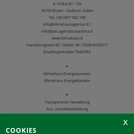
A.-Volta-Str. 13A
39100
Bozen - Südtirol, Italien
Tel.
+39 0471 062 140
info@klimahausagentur.it /
info@pec.agenziacasaclima.it
www.klimahaus.it
Handelsregister BZ / MwSt.-Nr. IT02818150217
Empfängerkodex T04ZHR3
*
KlimaHaus Energieausweis
KlimaHaus Energieberater
*
Transparente Verwaltung
Aus- und Weiterbildung
KlimaHaus Zeitschriften
COOKIES
Folgen Sie uns