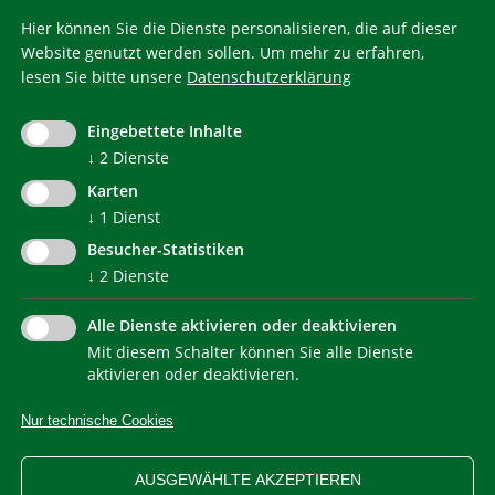
Hier können Sie die Dienste personalisieren, die auf dieser
Website genutzt werden sollen.
Um mehr zu erfahren,
lesen Sie bitte unsere
Datenschutzerklärung
KlimaHaus ist eine eingetragene Marke. Die Nutzung muss
im Voraus beantragt werden:
Eingebettete Inhalte
communication@klimahausagentur.it
↓
2
Dienste
© 2022 Agentur für Energie Südtirol - KlimaHaus
Karten
↓
1
Dienst
Besucher-Statistiken
↓
2
Dienste
Alle Dienste aktivieren oder deaktivieren
Mit diesem Schalter können Sie alle Dienste
NEWSLETTER
aktivieren oder deaktivieren.
Nur technische Cookies
IMPRESSUM
PRIVACY
KONTAKT
SITEMAP
WEB STATISTIKEN
ERKLÄRUNG BARRIEREFREIHEIT
AUSGEWÄHLTE AKZEPTIEREN
COOKIEEINSTELLUNGEN