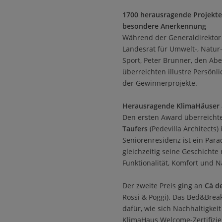
1700 herausragende Projekte 
besondere Anerkennung
Während der Generaldirektor 
Landesrat für Umwelt-, Natur
Sport, Peter Brunner, den Abe
überreichten illustre Persönl
der Gewinnerprojekte.
Herausragende KlimaHäuser a
Den ersten Award überreicht
Taufers
(Pedevilla Architects)
Seniorenresidenz ist ein Par
gleichzeitig seine Geschichte 
Funktionalität, Komfort und N
Der zweite Preis ging an
Cà d
Rossi & Poggi). Das Bed&Break
dafür, wie sich Nachhaltigke
KlimaHaus Welcome-Zertifizie