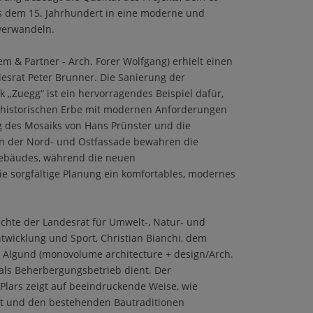
s dem 15. Jahrhundert in eine moderne und
 verwandeln.
em & Partner - Arch. Forer Wolfgang) erhielt einen
srat Peter Brunner. Die Sanierung der
„Zuegg“ ist ein hervorragendes Beispiel dafür,
m historischen Erbe mit modernen Anforderungen
ng des Mosaiks von Hans Prünster und die
on der Nord- und Ostfassade bewahren die
Gebäudes, während die neuen
e sorgfältige Planung ein komfortables, modernes
chte der Landesrat für Umwelt-, Natur- und
twicklung und Sport, Christian Bianchi, dem
 Algund (monovolume architecture + design/Arch.
 als Beherbergungsbetrieb dient. Der
Plars zeigt auf beeindruckende Weise, wie
ft und den bestehenden Bautraditionen