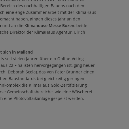
m Bereich des nachhaltigen Bauens nach dem
ch eine enge Zusammenarbeit mit der KlimaHaus
emacht haben, gingen dieses Jahr an den
o
und an die
Klimahouse Messe Bozen
, beide
sche Direktor der KlimaHaus Agentur, Ulrich
t sich in Mailand
its seit vielen Jahren über ein Online-Voting
 aus 22 Finalisten hervorgegangen ist, ging heuer
rch. Deborah Scola), das von Peter Brunner einen
ohen Baustandards bei gleichzeitig geringem
nkomplex die KlimaHaus Gold-Zertifizierung
verse Gemeinschaftsbereiche, wie eine Wäscherei
h eine Photovoltaikanlage gespeist werden.