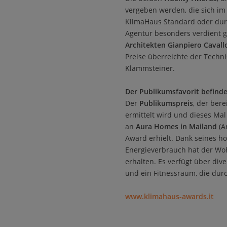
vergeben werden, die sich i
KlimaHaus Standard oder dur
Agentur besonders verdient g
Architekten
Gianpiero Cavall
Preise überreichte der Techni
Klammsteiner.
Der Publikumsfavorit befinde
Der
Publikumspreis
, der bere
ermittelt wird und dieses Mal
an
Aura Homes in Mailand
(A
Award erhielt. Dank seines h
Energieverbrauch hat der Woh
erhalten. Es verfügt über di
und ein Fitnessraum, die durc
www.klimahaus-awards.it