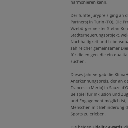
harmonieren kann.
Der fünfte Jurypreis ging a
Partners) in Turin (TO). Die
Vizebürgermeister Stefan Kond
Stadterneuerungsprojekt, wel
Nachhaltigkeit und Lebensqua
zahlreicher gemeinsamer Die
für diejenigen, die ein quali
suchen.
Dieses Jahr vergab die Klim
Anerkennungspreis, der an d
Francesco Merlo) in Sauze d'O
Beispiel für Inklusion und Zu
und Engagement möglich ist, 
Menschen mit Behinderung die
Sports zu erleben.
Die beiden
Fidelity Awards
, 