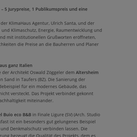
– 5 Jurypreise, 1 Publikumspreis und eine
der KlimaHaus Agentur, Ulrich Santa, und der
- und Klimaschutz, Energie, Raumentwicklung und
nd mit institutionellen Grußworten eröffneten,
ichkeiten die Preise an die Bauherren und Planer
us ganz Italien
e der Architekt Oswald Zöggeler dem
Altersheim
 in Sand in Taufers (BZ). Die Sanierung der
adebeispiel für ein modernes Gebäude, das
nicht versteckt. Das Projekt verbindet gekonnt
achhaltigkeit miteinander.
el Buio eco B&B
in Finale Ligure (SV) (Arch. Studio
fast ist ein besonders gut gelungenes Beispiel
it und Denkmalschutz verbinden lassen. Die
rung bezeugt die Qualität des Projekts, dem es