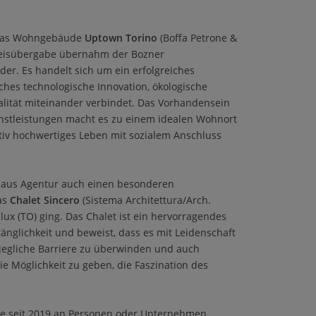
n das Wohngebäude
Uptown Torino
(Boffa Petrone &
 Preisübergabe übernahm der Bozner
er. Es handelt sich um ein erfolgreiches
ches technologische Innovation, ökologische
lität miteinander verbindet. Das Vorhandensein
nstleistungen macht es zu einem idealen Wohnort
tativ hochwertiges Leben mit sozialem Anschluss
aHaus Agentur auch einen besonderen
as
Chalet Sincero
(Sistema Architettura/Arch.
lux (TO) ging. Das Chalet ist ein hervorragendes
gänglichkeit und beweist, dass es mit Leidenschaft
jegliche Barriere zu überwinden und auch
 Möglichkeit zu geben, die Faszination des
die seit 2019 an Personen oder Unternehmen