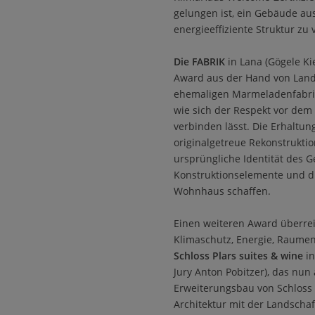
gelungen ist, ein Gebäude au
energieeffiziente Struktur zu
Die FABRIK
in Lana (Gögele Ki
Award aus der Hand von Lande
ehemaligen Marmeladenfabrik 
wie sich der Respekt vor de
verbinden lässt. Die Erhaltu
originalgetreue Rekonstrukti
ursprüngliche Identität des 
Konstruktionselemente und di
Wohnhaus schaffen.
Einen weiteren Award überrei
Klimaschutz, Energie, Raumen
Schloss Plars suites & wine
in
Jury Anton Pobitzer), das nun
Erweiterungsbau von Schloss 
Architektur mit der Landscha