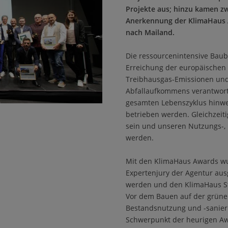
Projekte aus; hinzu kamen zw
Anerkennung der KlimaHaus A
nach Mailand.
Die ressourcenintensive Baubr
Erreichung der europäischen Kl
Treibhausgas-Emissionen und 
Abfallaufkommens verantwort
gesamten Lebenszyklus hinweg
betrieben werden. Gleichzeiti
sein und unseren Nutzungs-,
werden.
Mit den KlimaHaus Awards wu
Expertenjury der Agentur aus
werden und den KlimaHaus St
Vor dem Bauen auf der grünen
Bestandsnutzung und -sanier
Schwerpunkt der heurigen Aw