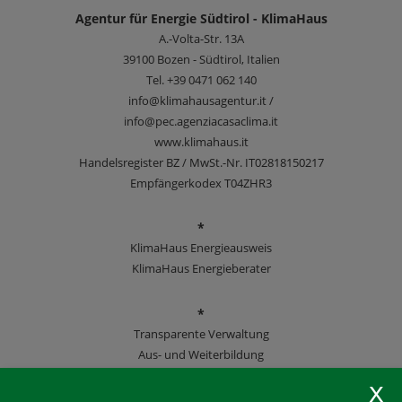
Agentur für Energie Südtirol - KlimaHaus
A.-Volta-Str. 13A
39100
Bozen - Südtirol, Italien
Tel.
+39 0471 062 140
info@klimahausagentur.it /
info@pec.agenziacasaclima.it
www.klimahaus.it
Handelsregister BZ / MwSt.-Nr. IT02818150217
Empfängerkodex T04ZHR3
*
KlimaHaus Energieausweis
KlimaHaus Energieberater
*
Transparente Verwaltung
Aus- und Weiterbildung
KlimaHaus Zeitschriften