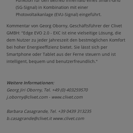
Funktion für den Betrieb innerhalb eines Smart-Grid
(SG-Signal) in Kombination mit einer
Photovoltaikanlage (EVU-Signal) eingeführt.
Kommentar von Georg Oborny, Geschäftsführer der Clivet
GMBH: "Edge EVO 2.0 - EXC ist eine vielseitige Lösung, die
dem Nutzer zu jeder Jahreszeit den bestmöglichen Komfort
bei hoher Energieeffizienz bietet. Sie lässt sich per
Smartphone oder Tablet aus der Ferne steuern und ist
intelligent, bequem und benutzerfreundlich."
Weitere Informationen:
Georg Jiri Oborny
, Tel. +49 (0) 403259570
j.oborny@clivet.com
- www.clivet.com
Barbara Casagrande, Tel. +39 0439 313235
b.casagrande@clivet.it www.clivet.com