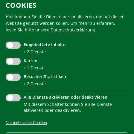
COOKIES
Folgen Sie uns
Hier können Sie die Dienste personalisieren, die auf dieser
Website genutzt werden sollen.
Um mehr zu erfahren,
lesen Sie bitte unsere
Datenschutzerklärung
KlimaHaus ist eine eingetragene Marke. Die Nutzung muss
im Voraus beantragt werden:
Eingebettete Inhalte
communication@klimahausagentur.it
↓
2
Dienste
© 2022 Agentur für Energie Südtirol - KlimaHaus
Karten
↓
1
Dienst
Besucher-Statistiken
↓
2
Dienste
Alle Dienste aktivieren oder deaktivieren
Mit diesem Schalter können Sie alle Dienste
NEWSLETTER
aktivieren oder deaktivieren.
Nur technische Cookies
IMPRESSUM
PRIVACY
KONTAKT
SITEMAP
WEB STATISTIKEN
ERKLÄRUNG BARRIEREFREIHEIT