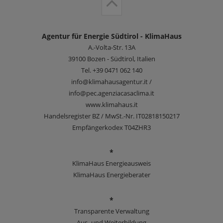
Agentur für Energie Südtirol - KlimaHaus
A.-Volta-Str. 13A
39100
Bozen - Südtirol, Italien
Tel.
+39 0471 062 140
info@klimahausagentur.it /
info@pec.agenziacasaclima.it
www.klimahaus.it
Handelsregister BZ / MwSt.-Nr. IT02818150217
Empfängerkodex T04ZHR3
*
KlimaHaus Energieausweis
KlimaHaus Energieberater
*
Transparente Verwaltung
Aus- und Weiterbildung