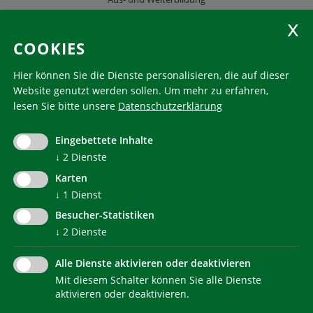
KlimaHaus Zeitschriften
COOKIES
Folgen Sie uns
Hier können Sie die Dienste personalisieren, die auf dieser
Website genutzt werden sollen.
Um mehr zu erfahren,
lesen Sie bitte unsere
Datenschutzerklärung
KlimaHaus ist eine eingetragene Marke. Die Nutzung muss
im Voraus beantragt werden:
Eingebettete Inhalte
communication@klimahausagentur.it
↓
2
Dienste
© 2022 Agentur für Energie Südtirol - KlimaHaus
Karten
↓
1
Dienst
Besucher-Statistiken
↓
2
Dienste
Alle Dienste aktivieren oder deaktivieren
Mit diesem Schalter können Sie alle Dienste
NEWSLETTER
aktivieren oder deaktivieren.