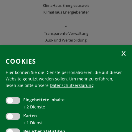
KlimaHaus Energieausweis
KlimaHaus Energieberater
*
Transparente Verwaltung
Aus- und Weiterbildung
KlimaHaus Zeitschriften
COOKIES
Folgen Sie uns
Hier können Sie die Dienste personalisieren, die auf dieser
Website genutzt werden sollen.
Um mehr zu erfahren,
lesen Sie bitte unsere
Datenschutzerklärung
KlimaHaus ist eine eingetragene Marke. Die Nutzung muss
im Voraus beantragt werden:
Eingebettete Inhalte
communication@klimahausagentur.it
↓
2
Dienste
© 2022 Agentur für Energie Südtirol - KlimaHaus
Karten
↓
1
Dienst
Besucher-Statistiken