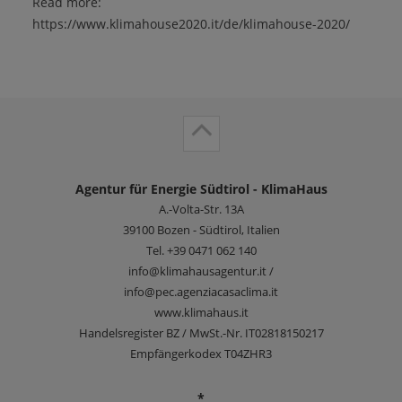
Read more:
https://www.klimahouse2020.it/de/klimahouse-2020/
Agentur für Energie Südtirol - KlimaHaus
A.-Volta-Str. 13A
39100
Bozen - Südtirol, Italien
Tel.
+39 0471 062 140
info@klimahausagentur.it /
info@pec.agenziacasaclima.it
www.klimahaus.it
Handelsregister BZ / MwSt.-Nr. IT02818150217
Empfängerkodex T04ZHR3
*