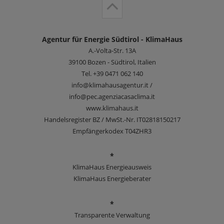
Agentur für Energie Südtirol - KlimaHaus
A.-Volta-Str. 13A
39100
Bozen - Südtirol, Italien
Tel.
+39 0471 062 140
info@klimahausagentur.it /
info@pec.agenziacasaclima.it
www.klimahaus.it
Handelsregister BZ / MwSt.-Nr. IT02818150217
Empfängerkodex T04ZHR3
*
KlimaHaus Energieausweis
KlimaHaus Energieberater
*
Transparente Verwaltung