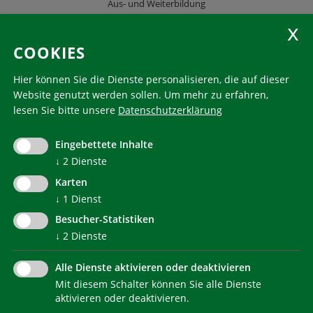
Aus- und Weiterbildung
KlimaHaus Zeitschriften
COOKIES
Folgen Sie uns
Hier können Sie die Dienste personalisieren, die auf dieser
Website genutzt werden sollen.
Um mehr zu erfahren,
lesen Sie bitte unsere
Datenschutzerklärung
KlimaHaus ist eine eingetragene Marke. Die Nutzung muss
im Voraus beantragt werden:
Eingebettete Inhalte
communication@klimahausagentur.it
↓
2
Dienste
© 2022 Agentur für Energie Südtirol - KlimaHaus
Karten
↓
1
Dienst
Besucher-Statistiken
↓
2
Dienste
Alle Dienste aktivieren oder deaktivieren
Mit diesem Schalter können Sie alle Dienste
NEWSLETTER
aktivieren oder deaktivieren.