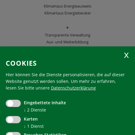
KlimaHaus Energieausweis
KlimaHaus Energieberater
*
Transparente Verwaltung
Aus- und Weiterbildung
KlimaHaus Zeitschriften
COOKIES
Folgen Sie uns
Hier können Sie die Dienste personalisieren, die auf dieser
Website genutzt werden sollen.
Um mehr zu erfahren,
lesen Sie bitte unsere
Datenschutzerklärung
KlimaHaus ist eine eingetragene Marke. Die Nutzung muss
im Voraus beantragt werden:
Eingebettete Inhalte
communication@klimahausagentur.it
↓
2
Dienste
© 2022 Agentur für Energie Südtirol - KlimaHaus
Karten
↓
1
Dienst
Besucher-Statistiken