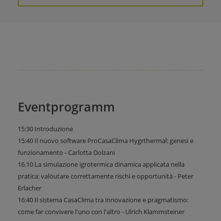
Eventprogramm
15:30 Introduzione
15:40 Il nuovo software ProCasaClima Hygrthermal: genesi e
funzionamento - Carlotta Dolzani
16.10 La simulazione igrotermica dinamica applicata nella
pratica: valöutare correttamente rischi e opportunità - Peter
Erlacher
16:40 Il sistema CasaClima tra innovazione e pragmatismo:
come far convivere l'uno con l'altro - Ulrich Klammsteiner