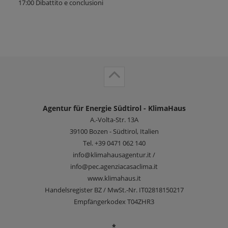
17:00 Dibattito e conclusioni
Agentur für Energie Südtirol - KlimaHaus
A.-Volta-Str. 13A
39100
Bozen - Südtirol, Italien
Tel.
+39 0471 062 140
info@klimahausagentur.it /
info@pec.agenziacasaclima.it
www.klimahaus.it
Handelsregister BZ / MwSt.-Nr. IT02818150217
Empfängerkodex T04ZHR3
*