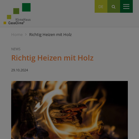
EN
DE
IT
Home
Richtig Heizen mit Holz
NEWS
Richtig Heizen mit Holz
29.10.2024