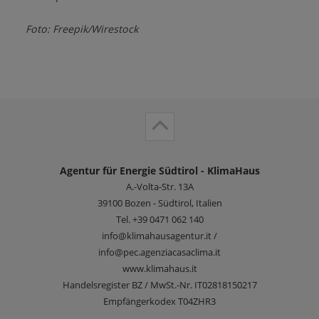
Foto: Freepik/Wirestock
Agentur für Energie Südtirol - KlimaHaus
A.-Volta-Str. 13A
39100
Bozen - Südtirol, Italien
Tel.
+39 0471 062 140
info@klimahausagentur.it /
info@pec.agenziacasaclima.it
www.klimahaus.it
Handelsregister BZ / MwSt.-Nr. IT02818150217
Empfängerkodex T04ZHR3