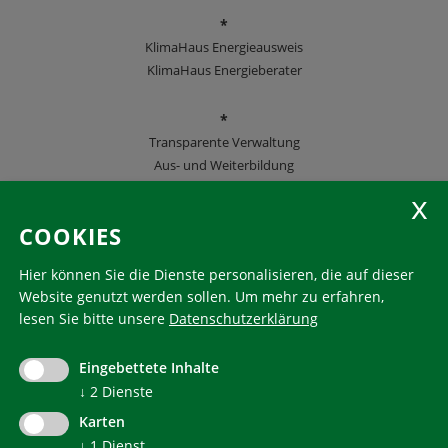
*
KlimaHaus Energieausweis
KlimaHaus Energieberater
*
Transparente Verwaltung
Aus- und Weiterbildung
KlimaHaus Zeitschriften
COOKIES
Folgen Sie uns
Hier können Sie die Dienste personalisieren, die auf dieser
Website genutzt werden sollen.
Um mehr zu erfahren,
lesen Sie bitte unsere
Datenschutzerklärung
KlimaHaus ist eine eingetragene Marke. Die Nutzung muss
im Voraus beantragt werden:
Eingebettete Inhalte
communication@klimahausagentur.it
↓
2
Dienste
© 2022 Agentur für Energie Südtirol - KlimaHaus
Karten
↓
1
Dienst